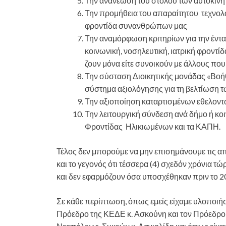
Την ανανέωση του στόλου των αυτοκιν
Την προμήθεια του απαραίτητου τεχνολ
φροντίδα συνανθρώπων μας
Την αναμόρφωση κριτηρίων για την έν
κοινωνική, νοσηλευτική, ιατρική φροντίδ
ζουν μόνα είτε συνοικούν με άλλους που
Την σύσταση Διοικητικής μονάδας «Βοή
σύστημα αξιολόγησης για τη βελτίωση 
Την αξιοποίηση καταρτισμένων εθελον
Την λειτουργική σύνδεση ανά δήμο ή κοι
Φροντίδας Ηλικιωμένων και τα ΚΑΠΗ.
Τέλος δεν μπορούμε να μην επισημάνουμε τις 
και το γεγονός ότι τέσσερα (4) σχεδόν χρόνια τ
και δεν εφαρμόζουν όσα υποσχέθηκαν πριν το 2
Σε κάθε περίπτωση, όπως εμείς είχαμε υλοποιήσ
Πρόεδρο της ΚΕΔΕ κ. Ασκούνη και τον Πρόεδρ