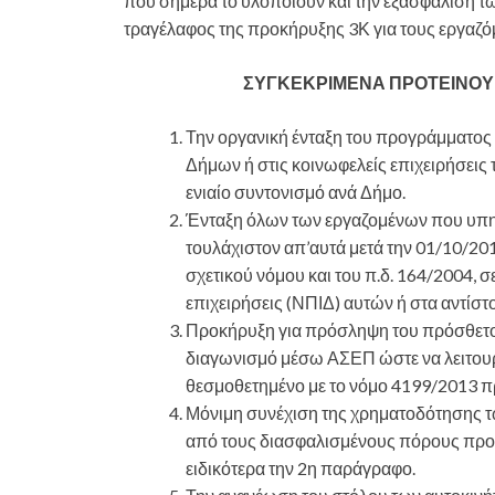
που σήμερα το υλοποιούν και την εξασφάλιση τω
τραγέλαφος της προκήρυξης 3Κ για τους εργαζό
ΣΥΓΚΕΚΡΙΜΕΝΑ ΠΡΟΤΕΙΝΟ
Την οργανική ένταξη του προγράμματος 
Δήμων ή στις κοινωφελείς επιχειρήσεις
ενιαίο συντονισμό ανά Δήμο.
Ένταξη όλων των εργαζομένων που υπηρε
τουλάχιστον απ’αυτά μετά την 01/10/201
σχετικού νόμου και του π.δ. 164/2004, 
επιχειρήσεις (ΝΠΙΔ) αυτών ή στα αντίστ
Προκήρυξη για πρόσληψη του πρόσθετου
διαγωνισμό μέσω ΑΣΕΠ ώστε να λειτουργ
θεσμοθετημένο με το νόμο 4199/2013 πρ
Μόνιμη συνέχιση της χρηματοδότησης 
από τους διασφαλισμένους πόρους προγ
ειδικότερα την 2η παράγραφο.