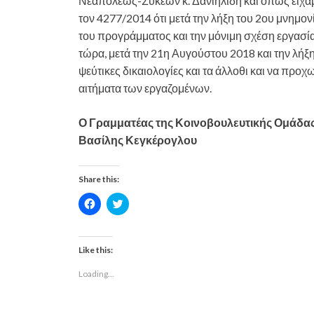
Νεαπόλεως-Συκεών κ. Δανιηλίδη και όπως είχαμε
τον 4277/2014 ότι μετά την λήξη του 2ου μνημον
του προγράμματος και την μόνιμη σχέση εργασί
τώρα, μετά την 21η Αυγούστου 2018 και την λ
ψεύτικες δικαιολογίες και τα άλλοθι και να προ
αιτήματα των εργαζομένων.
Ο Γραμματέας της Κοινοβουλευτικής Ομάδα
Βασίλης Κεγκέρογλου
Share this:
C
C
l
l
i
i
c
c
k
k
t
t
Like this:
o
o
s
s
Loading...
h
h
a
a
r
r
e
e
o
o