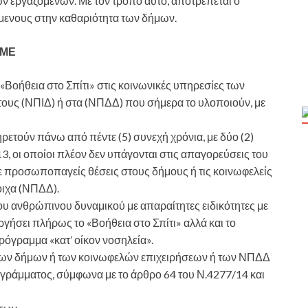
ν εργαζομένων. Με τον τρόπο αυτό, αποτρέπεται ο
μενους στην καθαριότητα των δήμων.
ΥΜΕ
«Βοήθεια στο Σπίτι» στις κοινωνικές υπηρεσίες των
 τους (ΝΠΙΔ) ή στα (ΝΠΔΔ) που σήμερα το υλοποιούν, με
τούν πάνω από πέντε (5) συνεχή χρόνια, με δύο (2)
3, οι οποίοι πλέον δεν υπάγονται στις απαγορεύσεις του
σε προσωποπαγείς θέσεις στους δήμους ή τις κοινωφελείς
οιχα (ΝΠΔΔ).
 ανθρώπινου δυναμικού με απαραίτητες ειδικότητες με
ήσει πλήρως το «Βοήθεια στο Σπίτι» αλλά και το
όγραμμα «κατ’ οίκον νοσηλεία».
των δήμων ή των κοινωφελών επιχειρήσεων ή των ΝΠΔΔ
ράμματος, σύμφωνα με το άρθρο 64 του Ν.4277/14 και