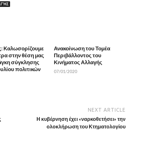
ΑΓΉΣ
ς: Καλωσορίζουμε
Ανακοίνωση του Τομέα
πρα στην θέση μας
Περιβάλλοντος του
νάγκη σύγκλησης
Κινήματος Αλλαγής
υλίου πολιτικών
07/01/2020
NEXT ARTICLE
ς
Η κυβέρνηση έχει «ναρκοθετήσει» την
ολοκλήρωση του Κτηματολογίου