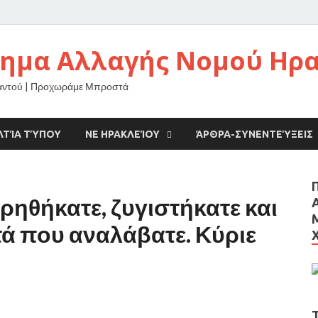
νημα Αλλαγής Νομού Ηρ
αντού | Προχωράμε Μπροστά
ΛΤΊΑ ΤΎΠΟΥ
ΝΕ ΗΡΑΚΛΕΊΟΥ
ΆΡΘΡΑ-ΣΥΝΕΝΤΕΎΞΕΙΣ
ηθήκατε, ζυγιστήκατε και
υτά που αναλάβατε. Κύριε