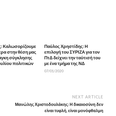
ς: Καλωσορίζουμε
Παύλος Χρηστίδης: Η
πρα στην θέση μας
επιλογή του ΣΥΡΙΖΑ για τον
νάγκη σύγκλησης
ΠτΔ δείχνει την ταύτισή του
υλίου πολιτικών
με ένα τμήμα της ΝΔ
07/01/2020
NEXT ARTICLE
Μανώλης Χριστοδουλάκης: Η δικαιοσύνη δεν
είναι τυφλή, είναι μονόφθαλμη