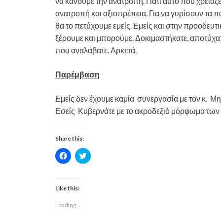
να κάνουμε την ανατροπή. Γιατί αυτό που χρειάζε
ανατροπή και αξιοπρέπεια. Για να γυρίσουν τα πα
θα το πετύχουμε εμείς. Εμείς και στην προοδευτι
ξέρουμε και μπορούμε. Δοκιμαστήκατε, αποτύχατε
που αναλάβατε. Αρκετά.
Παρέμβαση
Εμείς δεν έχουμε καμία συνεργασία με τον κ. Μ
Εσείς Κυβερνάτε με το ακροδεξιό μόρφωμα τω
Share this:
C
C
l
l
i
i
c
c
k
k
t
t
Like this:
o
o
s
s
Loading...
h
h
a
a
r
r