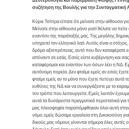
συζήτηση της Βουλής για την Συνταγματική
Κύριε Τσίπρα είπατε ότι μείνατε στην αίθουσα για
Μείνατε στην αίθουσα μόνο γιατί θέλατε να πείτε
εναντίον της παράταξής μας. Της μεγάλης δημοκ
υπηρετεί τον ελληνικό λαό. Αυτός είναι ο στόχος,
δρόμο αξιοπρέπειας, αυτό που δεν καταφέρατε εσ
απέναντι σε εσάς. Εσείς είστε κυβέρνηση και σα
καταφέρομαι και εναντίον των όσων λέει η ΝΔ. Ε
αυτόνομη πορεία. Δεν φταίμε εμείς αν εσείς έχετ
φταίμε εμείς αν το μόνο που έχετε πετύχει αυτά τ
ευθύνες της ΝΔ και να συνεργάζεστε με το καραμ
τον τρόπο που λειτουργείτε. Εμείς λοιπόν έχουμε
αυτά τα δυσάρεστα πραγματικά περιστατικά για τ
μας πλειοψηφία παραπέμφθηκαν όλοι αυτή στην Δ
νόμο, εμείς δώσαμε εργαλεία στη Δικαιοσύνη για 
δικούς μας νόμους γίνονται σήμερα όλες αυτές ο