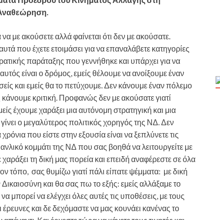
 Αναθεώρηση.
 να με ακούσετε αλλά φαίνεται ότι δεν με ακούσατε.
 αυτά που έχετε ετοιμάσει για να επαναλάβετε κατηγορίες
ρατικής παράταξης που γεννήθηκε και υπάρχει για να
 αυτός είναι ο δρόμος, εμείς θέλουμε να ανοίξουμε έναν
είς και εμείς θα το πετύχουμε. Δεν κάνουμε έναν πόλεμο
ς κάνουμε κριτική. Προφανώς δεν με ακούσατε γιατί
μείς έχουμε χαράξει μια αυτόνομη στρατηγική και μια
ε γίνει ο μεγαλύτερος πολιτικός χορηγός της ΝΔ. Δεν
α χρόνια που είστε στην εξουσία είναι να ξεπλύνετε τις
ανλικό κομμάτι της ΝΔ που σας βοηθά να λειτουργείτε με
 χαράξει τη δική μας πορεία και επειδή αναφέρεστε σε όλα
ον τόπο, σας θυμίζω γιατί πάλι είπατε ψέμματα: με δική
ικαιοσύνη και θα σας πω το εξής: εμείς αλλάξαμε το
να μπορεί να ελέγχει όλες αυτές τις υποθέσεις, με τους
ι έρευνες και δε δεχόμαστε να μας κουνάει κανένας το