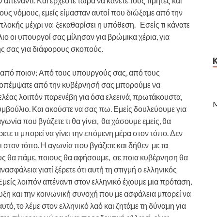
ν απέναντι. Και έρχεστε τώρα να κάνετε τους τιμητές και
ους νόμους, εμείς είμασταν αυτοί που διώξαμε από την
λοκής μέχρι να ξεκαθαρίσει η υπόθεση. Εσείς τι κάνατε
ο οι υπουργοί σας μίλησαν για βρώμικα χέρια, για
ς σας για διάφορους σκοπούς.
από ποιον; Από τους υπουργούς σας, από τους
αποπέμψατε από την κυβέρνησή σας μπορούμε να
λέας λοιπόν παρενέβη για όσα ελεεινά, πρωτάκουστα,
M
βούλιο. Και ακούστε να σας πω. Εμείς δουλεύουμε για
γωνία που βγάζετε τι θα γίνει, θα χάσουμε εμείς, θα
ξέρετε τι μπορεί να γίνει την επόμενη μέρα στον τόπο. Δεν
νει στον τόπο. Η αγωνία που βγάζετε και δήθεν με τα
υς θα πάμε, ποιους θα αφήσουμε, σε ποια κυβέρνηση θα
ανασφάλεια γιατί ξέρετε ότι αυτή τη στιγμή ο ελληνικός
 Εμείς λοιπόν απέναντι στον ελληνικό έχουμε μια πρόταση,
πτυξη και την κοινωνική συνοχή που με ασφάλεια μπορεί να
υτό, το λέμε στον ελληνικό λαό και ζητάμε τη δύναμη για