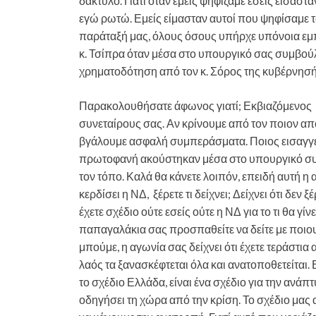
δάκτυλο. Γιατί όταν εμείς ψηφίζαμε εσείς είσαστα
εγώ ρωτώ. Εμείς είμασταν αυτοί που ψηφίσαμε τ
παράταξή μας, όλους όσους υπήρχε υπόνοια εμπ
κ. Τσίπρα όταν μέσα στο υπουργικό σας συμβούλι
χρηματοδότηση από τον κ. Σόρος της κυβέρνησή
Παρακολουθήσατε άφωνος γιατί; Εκβιαζόμενος 
συνεταίρους σας. Αν κρίνουμε από τον ποιον 
βγάλουμε ασφαλή συμπεράσματα. Ποιος εισαγγε
πρωτοφανή ακούστηκαν μέσα στο υπουργικό συμ
τον τόπο. Καλά θα κάνετε λοιπόν, επειδή αυτή η α
κερδίσει η ΝΔ, ξέρετε τι δείχνει; Δείχνει ότι δεν 
έχετε σχέδιο ούτε εσείς ούτε η ΝΔ για το τι θα γί
παπαγαλάκια σας προσπαθείτε να δείτε με ποιο
μπούμε, η αγωνία σας δείχνει ότι έχετε τεράστια 
λαός τα ξανασκέφτεται όλα και ανατοποθετείται.
το σχέδιο Ελλάδα, είναι ένα σχέδιο για την ανά
οδηγήσει τη χώρα από την κρίση. Το σχέδιο μας α