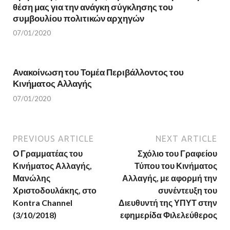
n
d
θέση μας για την ανάγκη σύγκλησης του
d
o
o
w
συμβουλίου πολιτικών αρχηγών
w
)
)
07/01/2020
Ανακοίνωση του Τομέα Περιβάλλοντος του
Κινήματος Αλλαγής
07/01/2020
PREVIOUS ARTICLE
NEXT ARTICLE
Ο Γραμματέας του
Σχόλιο του Γραφείου
Κινήματος Αλλαγής,
Τύπου του Κινήματος
Μανώλης
Αλλαγής, με αφορμή την
Χριστοδουλάκης, στο
συνέντευξη του
Kontra Channel
Διευθυντή της ΥΠΥΤ στην
(3/10/2018)
εφημερίδα Φιλελεύθερος