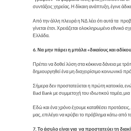
συντάξεις χηρείας. Η δίκαιη ανάπτυξη, έγινε άδικη
Από την άλλη πλευρά η ΝΔ λέει ότι αυτά τα προ
γίνεται έτσι. Χρειάζεται ολοκληρωμένο εθνικό σχ
Ελλάδα.
6. Να μην πάρει η μπάλα «δικαίους και αδίκ
Πρέπει να δοθεί λύση στα κόκκινα δάνεια με τρό
δημιουργηθεί ένα μη διαχειρίσιμο κοινωνικό πρ
Σήμερα δεν προστατεύεται η πρώτη κατοικία, ενώ
Bad Bank με συμμετοχή του ιδιωτικού τομέα, μι
Εδώ και ένα χρόνο έχουμε καταθέσει προτάσεις,
μας, επιλέγει να κρύβει το πρόβλημα κάτω από το
7. Το άσυλο είναι για να προστατεύει τη δια