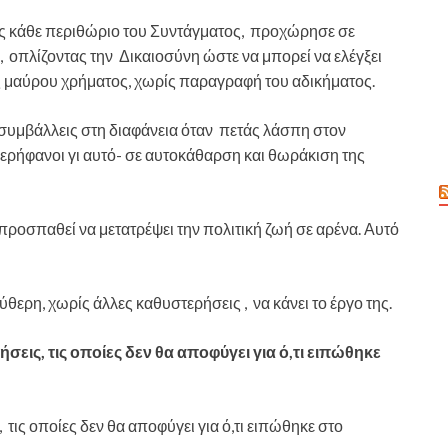
ας κάθε περιθώριο του Συντάγματος, προχώρησε σε
 οπλίζοντας την Δικαιοσύνη ώστε να μπορεί να ελέγξει
 μαύρου χρήματος, χωρίς παραγραφή του αδικήματος.
εν συμβάλλεις στη διαφάνεια όταν πετάς λάσπη στον
ερήφανοι γι αυτό- σε αυτοκάθαρση και θωράκιση της
ροσπαθεί να μετατρέψει την πολιτική ζωή σε αρένα. Αυτό
ερη, χωρίς άλλες καθυστερήσεις , να κάνει το έργο της.
εις, τις οποίες δεν θα αποφύγει για ό,τι ειπώθηκε
ις οποίες δεν θα αποφύγει για ό,τι ειπώθηκε στο