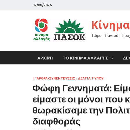
07/08/2026
Κίνημα
Τώρα | Παντού | Πρ
ΑΡΧΙΚΉ
ΤΟ ΚΊΝΗΜΑ ΑΛΛΑΓΉΣ
ΔΕ
|
/
ΆΡΘΡΑ-ΣΥΝΕΝΤΕΎΞΕΙΣ
/
ΔΕΛΤΊΑ ΤΎΠΟΥ
Φώφη Γεννηματά: Είμ
είμαστε οι μόνοι που
θωρακίσαμε την Πολιτ
διαφθοράς