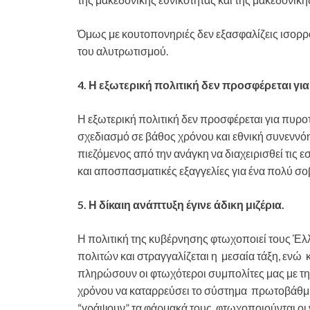
Όμως με κουτοπονηριές δεν εξασφαλίζεις ισορρο
του αλυτρωτισμού.
4. Η εξωτερική πολιτική δεν προσφέρεται 
Η εξωτερική πολιτική δεν προσφέρεται για πυρ
σχεδιασμό σε βάθος χρόνου και εθνική συνεννό
πιεζόμενος από την ανάγκη να διαχειρισθεί τις 
και αποσπασματικές εξαγγελίες για ένα πολύ σο
5. Η δίκαιη ανάπτυξη έγινε άδικη μιζέρια.
Η πολιτική της κυβέρνησης φτωχοποιεί τους Έλλ
πολιτών και στραγγαλίζεται η μεσαία τάξη, ενώ κ
πληρώσουν οι φτωχότεροι συμπολίτες μας με τη
χρόνου να καταρρεύσει το σύστημα πρωτοβάθμι
“γράψουν” τα φάρμακά τους, φτωχοποιούνται οι νέ