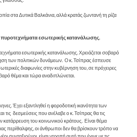
πία στα Δυτικά Βαλκάνια, αλλά κρατάς ζωντανή τη ρίζα
για πυροτεχνήματα εσωτερικής κατανάλωσης.
οτεχνήματα εσωτερικής κατανάλωσης. Χρειάζεται σοβαρό
ηση των πολιτικών δυνάμεων. Ο κ. Τσίπρας έσπευσε
εσωτερικές διαφωνίες στην κυβέρνηση του, σε πρόχειρες
βαρό θέμα και τώρα αναδιπλώνεται.
ηνες. Έχει εξαντληθεί η φοροδοτική ικανότητα των
αι τις δεσμεύσεις που ανέλαβε ο κ. Τσίπρας θα τις
ν κατάρρευση του κοινωνικού κράτους. Είναι θέμα
ας περίθαλψης, οι άνθρωποι δεν θα βρίσκουν τρόπο να
οι συνταξιούχοι, είναι ντροπή αυτό που έγινε με τις