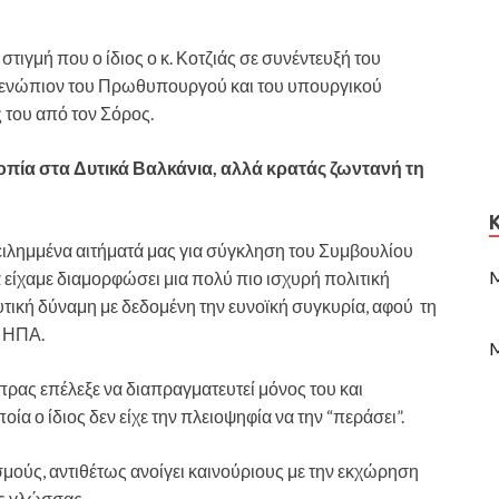
στιγμή που ο ίδιος ο κ. Κοτζιάς σε συνέντευξή του
 ενώπιον του Πρωθυπουργού και του υπουργικού
 του από τον Σόρος.
οπία στα Δυτικά Βαλκάνια, αλλά κρατάς ζωντανή τη
λημμένα αιτήματά μας για σύγκληση του Συμβουλίου
M
 είχαμε διαμορφώσει μια πολύ πιο ισχυρή πολιτική
τική δύναμη με δεδομένη την ευνοϊκή συγκυρία, αφού τη
ι ΗΠΑ.
M
πρας επέλεξε να διαπραγματευτεί μόνος του και
ία ο ίδιος δεν είχε την πλειοψηφία να την “περάσει”.
μούς, αντιθέτως ανοίγει καινούριους με την εκχώρηση
ής γλώσσας.