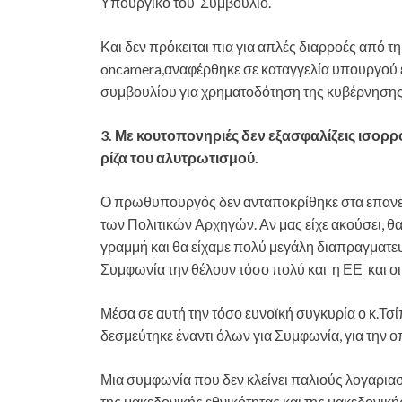
Υπουργικό του Συμβούλιο.
Και δεν πρόκειται πια για απλές διαρροές από τη 
oncamera,αναφέρθηκε σε καταγγελία υπουργού
συμβουλίου για χρηματοδότηση της κυβέρνησης
3. Με κουτοπονηριές δεν εξασφαλίζεις ισορρ
ρίζα του αλυτρωτισμού.
Ο πρωθυπουργός δεν ανταποκρίθηκε στα επανει
των Πολιτικών Αρχηγών. Αν μας είχε ακούσει, θα
γραμμή και θα είχαμε πολύ μεγάλη διαπραγματευ
Συμφωνία την θέλουν τόσο πολύ και η ΕΕ και ο
Μέσα σε αυτή την τόσο ευνοϊκή συγκυρία ο κ.Τσί
δεσμεύτηκε έναντι όλων για Συμφωνία, για την οπο
Μια συμφωνία που δεν κλείνει παλιούς λογαριασ
της μακεδονικής εθνικότητας και της μακεδονικ