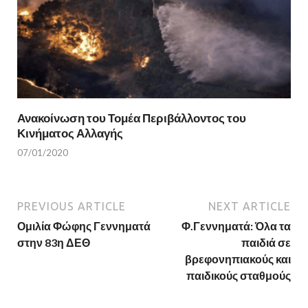
Ανακοίνωση του Τομέα Περιβάλλοντος του
Κινήματος Αλλαγής
07/01/2020
PREVIOUS ARTICLE
NEXT ARTICLE
Ομιλία Φώφης Γεννηματά
Φ.Γεννηματά: Όλα τα
στην 83η ΔΕΘ
παιδιά σε
βρεφονηπιακούς και
παιδικούς σταθμούς