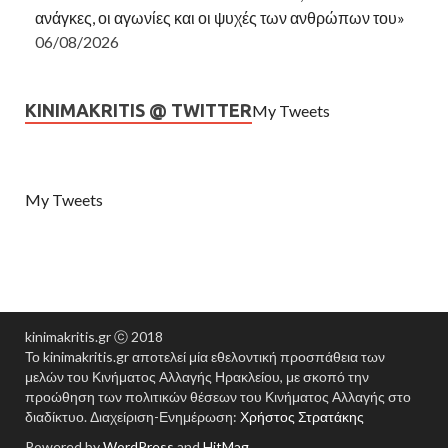
ανάγκες, οι αγωνίες και οι ψυχές των ανθρώπων του»
06/08/2026
KINIMAKRITIS @ TWITTER
My Tweets
My Tweets
kinimakritis.gr ⓒ 2018
Το kinimakritis.gr αποτελεί μία εθελοντική προσπάθεια των
μελών του Κινήματος Αλλαγής Ηρακλείου, με σκοπό την
προώθηση των πολιτικών θέσεων του Κινήματος Αλλαγής στο
διαδίκτυο. Διαχείριση-Ενημέρωση:
Χρήστος Στρατάκης
Powered by
WordPress
and
HitMag
.