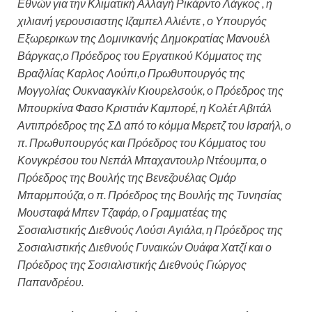
Εθνών για την Κλιματική Αλλαγή Ρικάρντο Λάγκος , η
χιλιανή γερουσιαστης Ιζαμπελ Αλιέντε , ο Υπουργός
Εξωρερικων της Δομινικανής Δημοκρατίας Μανουέλ
Βάργκας,ο Πρόεδρος του Εργατικού Κόμματος της
Βραζιλίας Καρλος Λούπι,ο Πρωθυπουργός της
Μογγολίας Ουκνααγκλίν Κιουρελσούκ, ο Πρόεδρος της
Μπουρκίνα Φασο Κριστιάν Καμπορέ, η Κολέτ Αβιτάλ
Αντιπρόεδρος της ΣΔ από το κόμμα Μερετζ του Ισραήλ, ο
π. Πρωθυπουργός και Πρόεδρος του Κόμματος του
Κονγκρέσου του Νεπάλ Μπαχαντουλρ Ντέουμπα, ο
Πρόεδρος της Βουλής της Βενεζουέλας Ομάρ
Μπαρμπούζα, ο π. Πρόεδρος της Βουλής της Τυνησίας
Μουσταφά Μπεν Τζαφάρ, ο Γραμματέας της
Σοσιαλιστικής Διεθνούς Λούσι Αγιάλα, η Πρόεδρος της
Σοσιαλιστικής Διεθνούς Γυναικών Ουάφα Χατζί και ο
Πρόεδρος της Σοσιαλιστικής Διεθνούς Γιώργος
Παπανδρέου.