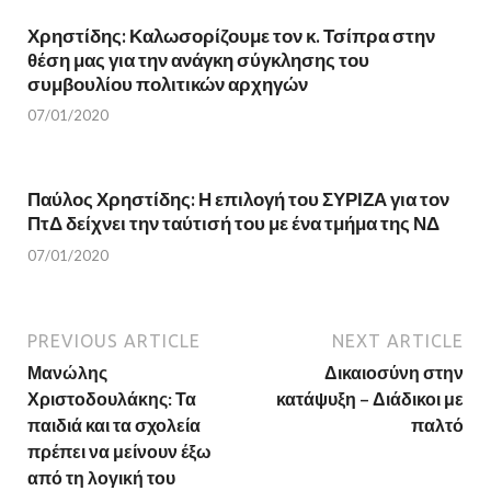
w
i
i
n
n
d
Χρηστίδης: Καλωσορίζουμε τον κ. Τσίπρα στην
d
o
θέση μας για την ανάγκη σύγκλησης του
o
w
w
)
συμβουλίου πολιτικών αρχηγών
)
07/01/2020
Παύλος Χρηστίδης: Η επιλογή του ΣΥΡΙΖΑ για τον
ΠτΔ δείχνει την ταύτισή του με ένα τμήμα της ΝΔ
07/01/2020
PREVIOUS ARTICLE
NEXT ARTICLE
Μανώλης
Δικαιοσύνη στην
Χριστοδουλάκης: Τα
κατάψυξη – Διάδικοι με
παιδιά και τα σχολεία
παλτό
πρέπει να μείνουν έξω
από τη λογική του