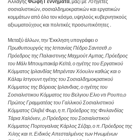
Αλλαγής
Φώφη Γεννηματά
, μαζί με 70 ηγέτες
σοσιαλιστικών, σοσιαλδημοκρατικών και εργατικών
κομμάτων από όλο τον κόσμο, υψηλούς κυβερνητικούς
αξιωματούχους και πολιτικές προσωπικότητες .
Μεταξύ άλλων, την Έκκληση υπογράφει
ο
Πρωθυπουργός της Ισπανίας Πέδρο Σαντσεθ ,ο
Πρόεδρος της Παλαιστινης Μαχμούτ Αμπας, Πρόεδρος
του Μάλι Μπουμπακάρ Κεϊτά, ο ηγέτης του Εργατικού
Κόμματος Ιρλανδίας Μπρένταν Χόουλιν καθώς και ο
Κάλαμ Ιστγουντ ηγέτης του Σοσιαλδημοκρατικού
Κόμματος της Βόρειας Ιρλανδιας, ο ηγέτης του
Σοσιαλιστικου Κόμματος του Βελγιου Ελιο ντι Ρουπο,ο
Πρώτος Γραμματέας του Γαλλικού Σοσιαλιστικού
Κόμματος Ολιβιέ Φωρ, η π. Πρόεδρος της Φινλανδίας
Τάρια Χαλόνεν, ,ο Πρόεδρος του Σοσιαλιστικού
Κόμματος Πορτογαλιας Κάρλος Σέζαρ, ο π. Πρόεδρος της
Χιλης και π. Ειδικός Απεσταλμένος των Ηνωμένων