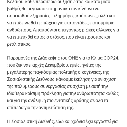
Κελσίου, κάθε περαιτέρω αύξηση έστω και κατά μισό
βαθμό, θα μεγαλώσει σημαντικά τον κίνδυνο να
σημειωθούν ξηρασίες, πλημμύρες, καύσωνες, αλλά και
να επιδεινωθεί η φτώχεια για εκατοντάδες εκατομμύρια
ανθρώπους. Απαιτούνται επειγόντως ριζικές αλλαγές για
να επιτευχθεί αυτός ο στόχος, που είναι προσιτός και
ρεαλιστικός.
Παραμονές της Διάσκεψης του ΟΗΕ για το Κλίμα COP24,
που ξεκινάει αρχές Δεκεμβρίου, εμείς, ηγέτες της
μεγαλύτερης παγκόσμιας πολιτικής οικογένειας, της
Σοσιαλιστικής Διεθνούς, κάνουμε έκκληση για ενίσχυση
της πολυμερούς συνεργασίας σε σχέση με αυτή την
ιδιαίτερα κρίσιμη πρόκληση για την ανθρωπότητα καθώς
και για την ανάληψη πιο εντατικής δράσης σε όλα τα
επίπεδα για την αντιμετώπιση της.
Η Σοσιαλιστική Διεθνής, εδώ και χρόνια έχει εργαστεί για