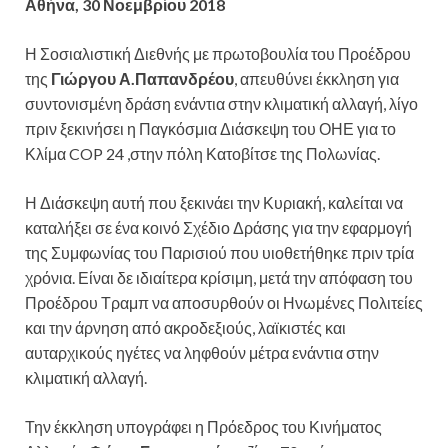
Αθήνα, 30 Νοεμβρίου 2018
Η Σοσιαλιστική Διεθνής με πρωτοβουλία του Προέδρου
της
Γιώργου Α.Παπανδρέου
, απευθύνει έκκληση για
συντονισμένη δράση ενάντια στην κλιματική αλλαγή, λίγο
πριν ξεκινήσει η Παγκόσμια Διάσκεψη του ΟΗΕ για το
Κλίμα COP 24 ,στην πόλη Κατοβίτσε της Πολωνίας.
Η Διάσκεψη αυτή που ξεκινάει την Κυριακή, καλείται να
καταλήξει σε ένα κοινό Σχέδιο Δράσης για την εφαρμογή
της Συμφωνίας του Παρισιού που υιοθετήθηκε πριν τρία
χρόνια. Είναι δε ιδιαίτερα κρίσιμη, μετά την απόφαση του
Προέδρου Τραμπ να αποσυρθούν οι Ηνωμένες Πολιτείες
και την άρνηση από ακροδεξιούς, λαϊκιστές και
αυταρχικούς ηγέτες να ληφθούν μέτρα ενάντια στην
κλιματική αλλαγή.
Την έκκληση υπογράφει η Πρόεδρος του Κινήματος