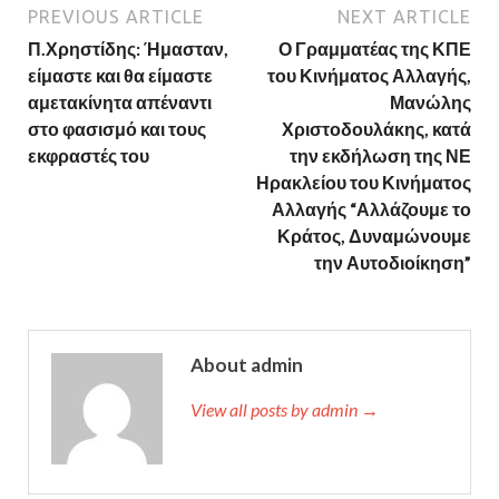
PREVIOUS ARTICLE
NEXT ARTICLE
Π.Χρηστίδης: Ήμασταν,
Ο Γραμματέας της ΚΠΕ
είμαστε και θα είμαστε
του Κινήματος Αλλαγής,
αμετακίνητα απέναντι
Μανώλης
στο φασισμό και τους
Χριστοδουλάκης, κατά
εκφραστές του
την εκδήλωση της ΝΕ
Ηρακλείου του Κινήματος
Αλλαγής “Αλλάζουμε το
Κράτος, Δυναμώνουμε
την Αυτοδιοίκηση”
About admin
View all posts by admin →