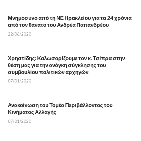
o
r
k
(
(
O
O
p
Μνημόσυνο από τη ΝΕ Ηρακλείου για τα 24 χρόνια
p
e
e
n
από τον θάνατο του Ανδρέα Παπανδρέου
n
s
s
i
i
n
22/06/2020
n
n
n
e
e
w
w
w
w
i
Χρηστίδης: Καλωσορίζουμε τον κ. Τσίπρα στην
i
n
n
d
θέση μας για την ανάγκη σύγκλησης του
d
o
o
w
συμβουλίου πολιτικών αρχηγών
w
)
)
07/01/2020
Ανακοίνωση του Τομέα Περιβάλλοντος του
Κινήματος Αλλαγής
07/01/2020