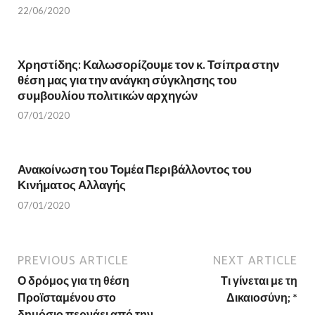
n
n
22/06/2020
n
e
e
w
w
w
w
i
i
n
n
d
Χρηστίδης: Καλωσορίζουμε τον κ. Τσίπρα στην
d
o
θέση μας για την ανάγκη σύγκλησης του
o
w
w
)
συμβουλίου πολιτικών αρχηγών
)
07/01/2020
Ανακοίνωση του Τομέα Περιβάλλοντος του
Κινήματος Αλλαγής
07/01/2020
PREVIOUS ARTICLE
NEXT ARTICLE
Ο δρόμος για τη θέση
Τι γίνεται με τη
Προϊσταμένου στο
Δικαιοσύνη; *
δημόσιο περνάει από την