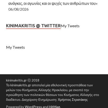
ανάγκες, οι αγωνίες και οι ψυχές των ανθρώπων του»
06/08/2026
KINIMAKRITIS @ TWITTER
My Tweets
My Tweets
kinimakritis.gr ⓒ 2018
Το kinimakritis.gr αποτελεί μία εθελοντική προσπάθεια των
μελών του Κινήματος Αλλαγής Ηρακλείου, με σκοπό την
προώθηση των πολιτικών θέσεων του Κινήματος Αλλαγής στο
διαδίκτυο. Διαχείριση-Ενημέρωση:
Χρήστος Στρατάκης
Powered by
WordPress
and
HitMag
.