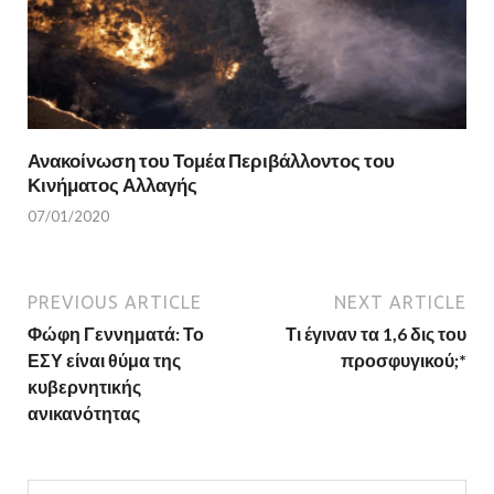
Ανακοίνωση του Τομέα Περιβάλλοντος του
Κινήματος Αλλαγής
07/01/2020
PREVIOUS ARTICLE
NEXT ARTICLE
Φώφη Γεννηματά: Το
Τι έγιναν τα 1,6 δις του
ΕΣΥ είναι θύμα της
προσφυγικού;*
κυβερνητικής
ανικανότητας