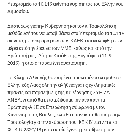
Υπερταμείο τα 10.119 ακίνητα κυριότητας του Ελληνικού
Δημοσίου.
Δυστυχώς για την Κυβέρνηση και τον κ. Τσακαλώτο η
μεθόδευσή του να μεταβιβάσει στο Υπερταμείο τα 10.119
ακίνητα, με αναφορά μόνο των ΚΑΕΚ, αποκαλύφθηκε εν
μέρει από την έρευνα των ΜΜΕ, καθώς και από την
Ερώτησή μας–Αίτημα Κατάθεσης Εγγράφου (11-9-
2019), η οποία παραμένει αναπάντητη.
Το Κίνημα Αλλαγής θα επιμένει προκειμένου να μάθει ο
Ελληνικός Λαός όλη την αλήθεια για τις εγκληματικές
πράξεις και παραλήψεις της Κυβέρνησης ΣΥΡΙΖΑ-
ΑΝΕΛ, γι αυτό θα μετατρέψουμε την αναπάντητη
Ερώτηση-ΑΚΕ σε Επερώτηση σύμφωνα με τον
Κανονισμό της Βουλής, ενώ θα επανακαταθέσουμε την
Τροπολογία για την ακύρωση του ΦΕΚ Β΄2317/18 και
ΦΕΚ Β΄2320/18 με τα οποία έγινε η μεταβίβαση των