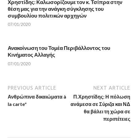
Χρηστίδης: Καλωσορίζουμε τον κ. Τσίπρα στην
i
n
n
d
θέση μας για την ανάγκη σύγκλησης του
d
o
o
w
συμβουλίου πολιτικών αρχηγών
w
)
)
07/01/2020
Ανακοίνωση του Τομέα Περιβάλλοντος του
Κινήματος Αλλαγής
07/01/2020
PREVIOUS ARTICLE
NEXT ARTICLE
Ανθρώπινα δικαιώματα à
Π.Χρηστίδης: Η πόλωση
la carte*
ανάμεσα σε Σύριζα και ΝΔ
θα βάλει τη χώρα σε
περιπέτειες