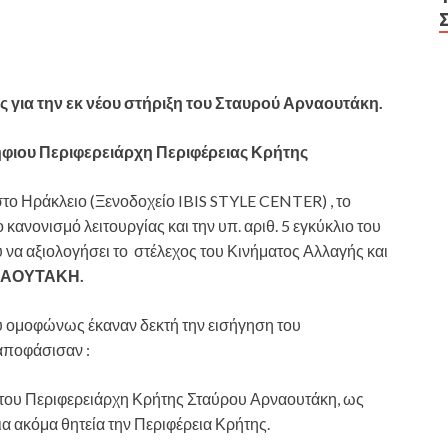
για την εκ νέου στήριξη του Σταυρού Αρναουτάκη.
ήφιου Περιφερειάρχη Περιφέρειας Κρήτης
στο Ηράκλειο (Ξενοδοχείο IBIS STYLE CENTER) , το
ανονισμό λειτουργίας και την υπ. αριθ. 5 εγκύκλιο του
να αξιολογήσει το στέλεχος του Κινήματος Αλλαγής και
ΝΑΟΥΤΑΚΗ.
υ ομοφώνως έκαναν δεκτή την εισήγηση του
 αποφάσισαν :
 του Περιφερειάρχη Κρήτης Σταύρου Αρναουτάκη, ως
α ακόμα θητεία την Περιφέρεια Κρήτης.