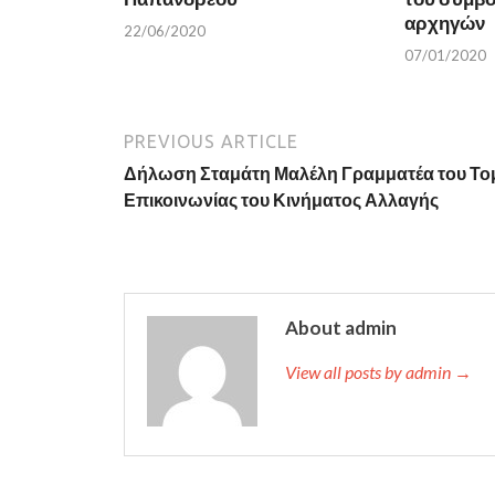
i
n
n
d
αρχηγών
22/06/2020
d
o
o
w
07/01/2020
w
)
)
PREVIOUS ARTICLE
Δήλωση Σταμάτη Μαλέλη Γραμματέα του Το
Επικοινωνίας του Κινήματος Αλλαγής
About admin
View all posts by admin →