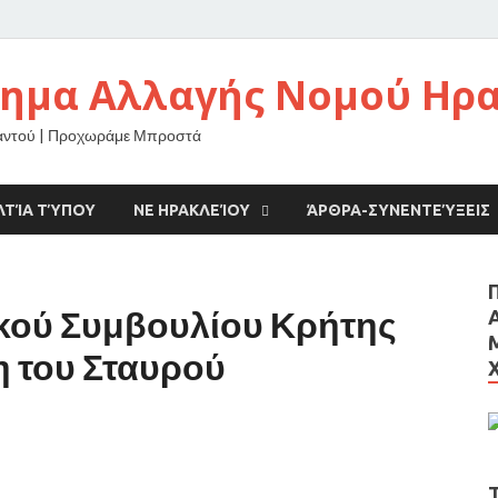
νημα Αλλαγής Νομού Ηρ
αντού | Προχωράμε Μπροστά
ΛΤΊΑ ΤΎΠΟΥ
ΝΕ ΗΡΑΚΛΕΊΟΥ
ΆΡΘΡΑ-ΣΥΝΕΝΤΕΎΞΕΙΣ
κού Συμβουλίου Κρήτης
ξη του Σταυρού