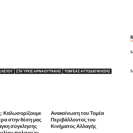
M
M
ΚΛΕΊΟΥ
ΣΤΑΎΡΟΣ ΑΡΝΑΟΥΤΆΚΗΣ
ΤΟΜΈΑΣ ΑΥΤΟΔΙΟΊΚΗΣΗΣ
ς: Καλωσορίζουμε
Ανακοίνωση του Τομέα
πρα στην θέση μας
Περιβάλλοντος του
νάγκη σύγκλησης
Κινήματος Αλλαγής
υλίου πολιτικών