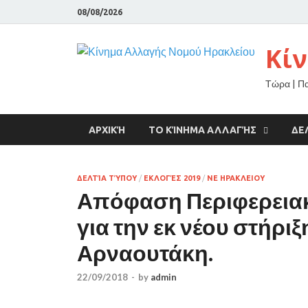
08/08/2026
Κί
Τώρα | Π
ΑΡΧΙΚΉ
ΤΟ ΚΊΝΗΜΑ ΑΛΛΑΓΉΣ
ΔΕ
ΔΕΛΤΊΑ ΤΎΠΟΥ
/
ΕΚΛΟΓΈΣ 2019
/
ΝΕ ΗΡΑΚΛΕΙΟΥ
Απόφαση Περιφερεια
για την εκ νέου στήρι
Αρναουτάκη.
22/09/2018
-
by
admin