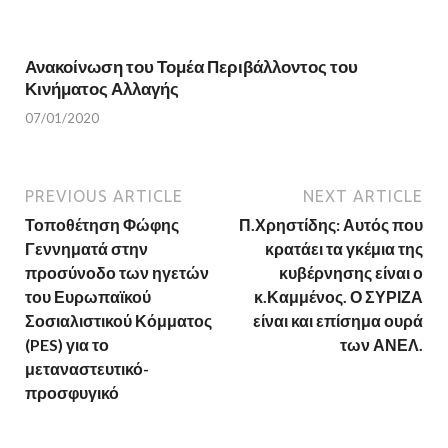
Ανακοίνωση του Τομέα Περιβάλλοντος του
Κινήματος Αλλαγής
07/01/2020
PREVIOUS ARTICLE
NEXT ARTICLE
Τοποθέτηση Φώφης
Π.Χρηστίδης: Αυτός που
Γεννηματά στην
κρατάει τα γκέμια της
προσύνοδο των ηγετών
κυβέρνησης είναι ο
του Ευρωπαϊκού
κ.Καμμένος. Ο ΣΥΡΙΖΑ
Σοσιαλιστικού Κόμματος
είναι και επίσημα ουρά
(PES) για το
των ΑΝΕΛ.
μεταναστευτικό-
προσφυγικό