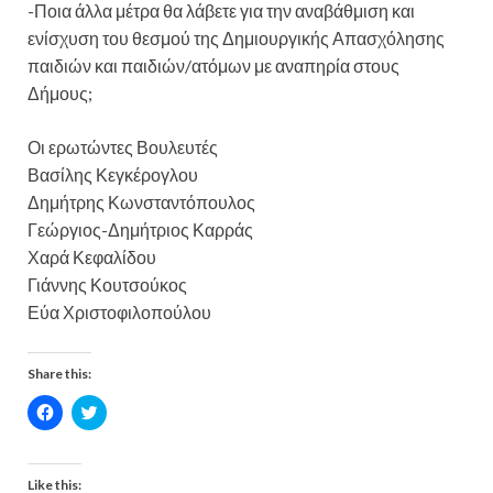
-Ποια άλλα μέτρα θα λάβετε για την αναβάθμιση και
ενίσχυση του θεσμού της Δημιουργικής Απασχόλησης
παιδιών και παιδιών/ατόμων με αναπηρία στους
Δήμους;
Οι ερωτώντες Βουλευτές
Βασίλης Κεγκέρογλου
Δημήτρης Κωνσταντόπουλος
Γεώργιος-Δημήτριος Καρράς
Χαρά Κεφαλίδου
Γιάννης Κουτσούκος
Εύα Χριστοφιλοπούλου
Share this:
C
C
l
l
i
i
c
c
k
k
t
t
Like this: