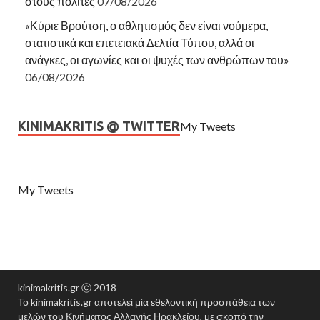
στους πολίτες
07/08/2026
«Κύριε Βρούτση, ο αθλητισμός δεν είναι νούμερα,
στατιστικά και επετειακά Δελτία Τύπου, αλλά οι
ανάγκες, οι αγωνίες και οι ψυχές των ανθρώπων του»
06/08/2026
KINIMAKRITIS @ TWITTER
My Tweets
My Tweets
kinimakritis.gr ⓒ 2018
Το kinimakritis.gr αποτελεί μία εθελοντική προσπάθεια των
μελών του Κινήματος Αλλαγής Ηρακλείου, με σκοπό την