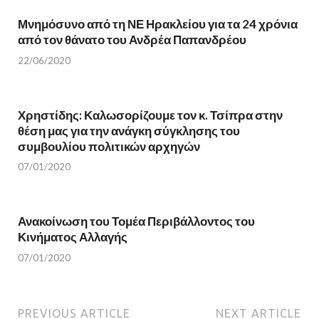
O
p
p
e
e
n
Μνημόσυνο από τη ΝΕ Ηρακλείου για τα 24 χρόνια
n
s
s
i
από τον θάνατο του Ανδρέα Παπανδρέου
i
n
n
n
22/06/2020
n
e
e
w
w
w
w
i
i
n
n
d
Χρηστίδης: Καλωσορίζουμε τον κ. Τσίπρα στην
d
o
θέση μας για την ανάγκη σύγκλησης του
o
w
w
)
συμβουλίου πολιτικών αρχηγών
)
07/01/2020
Ανακοίνωση του Τομέα Περιβάλλοντος του
Κινήματος Αλλαγής
07/01/2020
PREVIOUS ARTICLE
NEXT ARTICLE