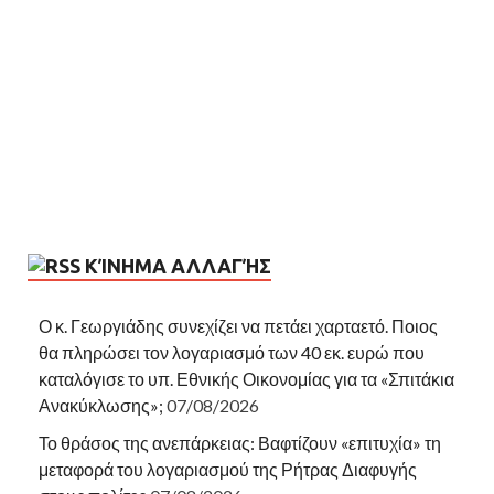
ΚΊΝΗΜΑ ΑΛΛΑΓΉΣ
Ο κ. Γεωργιάδης συνεχίζει να πετάει χαρταετό. Ποιος
θα πληρώσει τον λογαριασμό των 40 εκ. ευρώ που
καταλόγισε το υπ. Εθνικής Οικονομίας για τα «Σπιτάκια
Ανακύκλωσης»;
07/08/2026
Το θράσος της ανεπάρκειας: Βαφτίζουν «επιτυχία» τη
μεταφορά του λογαριασμού της Ρήτρας Διαφυγής