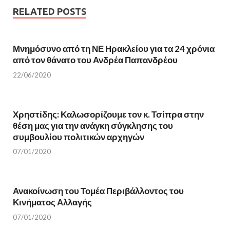
(
O
RELATED POSTS
O
p
p
e
e
n
n
s
s
i
i
n
Μνημόσυνο από τη ΝΕ Ηρακλείου για τα 24 χρόνια
n
n
από τον θάνατο του Ανδρέα Παπανδρέου
n
e
e
w
w
w
22/06/2020
w
i
i
n
n
d
d
o
o
w
w
)
Χρηστίδης: Καλωσορίζουμε τον κ. Τσίπρα στην
)
θέση μας για την ανάγκη σύγκλησης του
συμβουλίου πολιτικών αρχηγών
07/01/2020
Ανακοίνωση του Τομέα Περιβάλλοντος του
Κινήματος Αλλαγής
07/01/2020