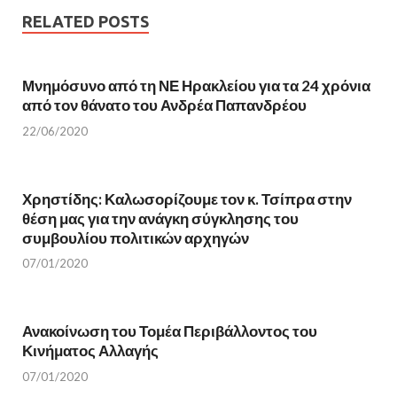
k
(
(
O
RELATED POSTS
O
p
p
e
e
n
n
s
s
i
i
n
Μνημόσυνο από τη ΝΕ Ηρακλείου για τα 24 χρόνια
n
n
από τον θάνατο του Ανδρέα Παπανδρέου
n
e
e
w
w
w
22/06/2020
w
i
i
n
n
d
d
o
o
w
w
)
Χρηστίδης: Καλωσορίζουμε τον κ. Τσίπρα στην
)
θέση μας για την ανάγκη σύγκλησης του
συμβουλίου πολιτικών αρχηγών
07/01/2020
Ανακοίνωση του Τομέα Περιβάλλοντος του
Κινήματος Αλλαγής
07/01/2020