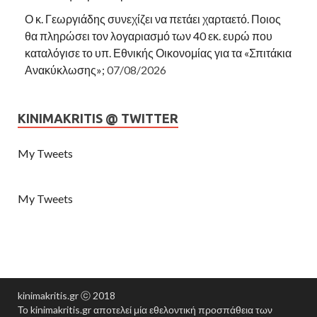
Ο κ. Γεωργιάδης συνεχίζει να πετάει χαρταετό. Ποιος
θα πληρώσει τον λογαριασμό των 40 εκ. ευρώ που
καταλόγισε το υπ. Εθνικής Οικονομίας για τα «Σπιτάκια
Ανακύκλωσης»;
07/08/2026
KINIMAKRITIS @ TWITTER
My Tweets
My Tweets
kinimakritis.gr ⓒ 2018
Το kinimakritis.gr αποτελεί μία εθελοντική προσπάθεια των