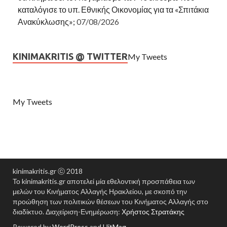
καταλόγισε το υπ. Εθνικής Οικονομίας για τα «Σπιτάκια
Ανακύκλωσης»;
07/08/2026
KINIMAKRITIS @ TWITTER
My Tweets
My Tweets
kinimakritis.gr ⓒ 2018
Το kinimakritis.gr αποτελεί μία εθελοντική προσπάθεια των
μελών του Κινήματος Αλλαγής Ηρακλείου, με σκοπό την
προώθηση των πολιτικών θέσεων του Κινήματος Αλλαγής στο
διαδίκτυο. Διαχείριση-Ενημέρωση:
Χρήστος Στρατάκης
Powered by
WordPress
and
HitMag
.