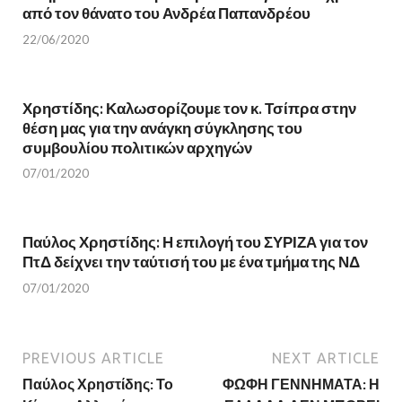
s
i
από τον θάνατο του Ανδρέα Παπανδρέου
i
n
n
n
22/06/2020
n
e
e
w
w
w
w
i
i
n
n
d
Χρηστίδης: Καλωσορίζουμε τον κ. Τσίπρα στην
d
o
θέση μας για την ανάγκη σύγκλησης του
o
w
w
)
συμβουλίου πολιτικών αρχηγών
)
07/01/2020
Παύλος Χρηστίδης: Η επιλογή του ΣΥΡΙΖΑ για τον
ΠτΔ δείχνει την ταύτισή του με ένα τμήμα της ΝΔ
07/01/2020
PREVIOUS ARTICLE
NEXT ARTICLE
Παύλος Χρηστίδης: Το
ΦΩΦΗ ΓΕΝΝΗΜΑΤΑ: Η