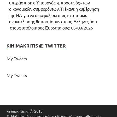
υπεράσπιση ο Υπουργός «μπροστινός» των
οικονομικών συμφερόντων. Τι έκανε η κυβέρνηση
της ΝΔ για να διασφαλίσει πως τα σπιτάκια
ανακύκλωσης θα κοστίσουν στους Έλληνες όσο
στους υπόλοιπους Ευρωπαίους;
05/08/2026
KINIMAKRITIS @ TWITTER
My Tweets
My Tweets
kinimakritis.gr ⓒ 2018
Το kinimakritis.gr αποτελεί μία εθελοντική προσπάθεια των