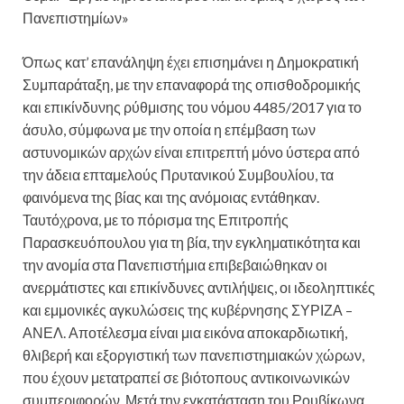
Πανεπιστημίων»
Όπως κατ’ επανάληψη έχει επισημάνει η Δημοκρατική
Συμπαράταξη, με την επαναφορά της οπισθοδρομικής
και επικίνδυνης ρύθμισης του νόμου 4485/2017 για το
άσυλο, σύμφωνα με την οποία η επέμβαση των
αστυνομικών αρχών είναι επιτρεπτή μόνο ύστερα από
την άδεια επταμελούς Πρυτανικού Συμβουλίου, τα
φαινόμενα της βίας και της ανόμοιας εντάθηκαν.
Ταυτόχρονα, με το πόρισμα της Επιτροπής
Παρασκευόπουλου για τη βία, την εγκληματικότητα και
την ανομία στα Πανεπιστήμια επιβεβαιώθηκαν οι
ανερμάτιστες και επικίνδυνες αντιλήψεις, οι ιδεοληπτικές
και εμμονικές αγκυλώσεις της κυβέρνησης ΣΥΡΙΖΑ –
ΑΝΕΛ. Αποτέλεσμα είναι μια εικόνα αποκαρδιωτική,
θλιβερή και εξοργιστική των πανεπιστημιακών χώρων,
που έχουν μετατραπεί σε βιότοπους αντικοινωνικών
συμπεριφορών. Μετά την εγκατάσταση του Ρουβίκωνα