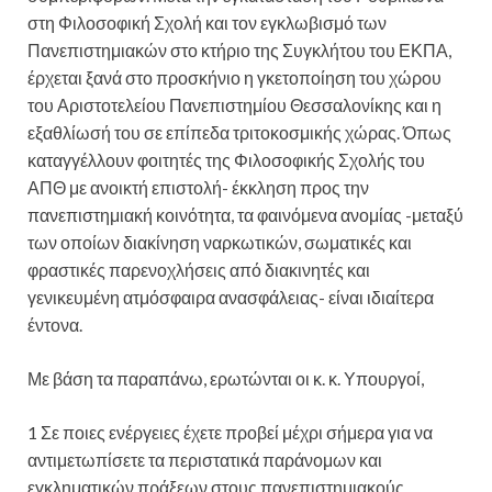
στη Φιλοσοφική Σχολή και τον εγκλωβισμό των
Πανεπιστημιακών στο κτήριο της Συγκλήτου του ΕΚΠΑ,
έρχεται ξανά στο προσκήνιο η γκετοποίηση του χώρου
του Αριστοτελείου Πανεπιστημίου Θεσσαλονίκης και η
εξαθλίωσή του σε επίπεδα τριτοκοσμικής χώρας. Όπως
καταγγέλλουν φοιτητές της Φιλοσοφικής Σχολής του
ΑΠΘ με ανοικτή επιστολή- έκκληση προς την
πανεπιστημιακή κοινότητα, τα φαινόμενα ανομίας -μεταξύ
των οποίων διακίνηση ναρκωτικών, σωματικές και
φραστικές παρενοχλήσεις από διακινητές και
γενικευμένη ατμόσφαιρα ανασφάλειας- είναι ιδιαίτερα
έντονα.
Με βάση τα παραπάνω, ερωτώνται οι κ. κ. Υπουργοί,
1 Σε ποιες ενέργειες έχετε προβεί μέχρι σήμερα για να
αντιμετωπίσετε τα περιστατικά παράνομων και
εγκληματικών πράξεων στους πανεπιστημιακούς