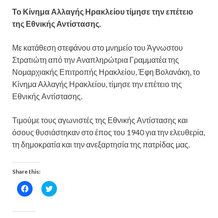
Το Κίνημα Αλλαγής Ηρακλείου τίμησε την επέτειο
της Εθνικής Αντίστασης.
Με κατάθεση στεφάνου στο μνημείο του Άγνωστου
Στρατιώτη από την Αναπληρώτρια Γραμματέα της
Νομαρχιακής Επιτροπής Ηρακλείου, Έφη Βολανάκη, το
Κίνημα Αλλαγής Ηρακλείου, τίμησε την επέτειο της
Εθνικής Αντίστασης.
Τιμούμε τους αγωνιστές της Εθνικής Αντίστασης και
όσους θυσιάστηκαν στο έπος του 1940 για την ελευθερία,
τη δημοκρατία και την ανεξαρτησία της πατρίδας μας.
Share this:
C
C
l
l
i
i
c
c
k
k