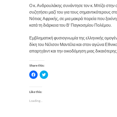
Ο κ. Ανδρουλάκης συνάντησε τον κ. Μπίζο στην ο
συζητήσει μαζί του για τους σημαντικότερους σ
Νότιας Αφρικής, σε μια μακρά πορεία που ξεκί
κατά τη διάρκεια του Β’ Παγκοσμίου Πολέμου.
Εμβληματική φυσιογνωμία της ελληνικής ομογέν
δίκη του Νέλσον Μαντέλα και στον αγώνα Εθνικ
απαρτχάιντ και την οικοδόμηση μιας δικαιότερης
Share this:
C
C
l
l
i
i
c
c
k
k
t
t
Like this:
o
o
s
s
Loading...
h
h
a
a
r
r
e
e
o
o