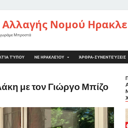
 Αλλαγής Νομού Ηρακλε
οχωράμε Μπροστά
ΛΤΊΑ ΤΎΠΟΥ
ΝΕ ΗΡΑΚΛΕΊΟΥ
ΆΡΘΡΑ-ΣΥΝΕΝΤΕΎΞΕΙΣ
άκη με τον Γιώργο Μπίζο