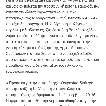
επιχείρησης Real Estate και συνεχίζει να αντιμετωπίζει
και να διαχειρίζεται την προσφυγική κρίση με αδιαφάνεια,
κατασπαταλώντας ευρωπαϊκά κονδύλια και
παραβιάζοντας τα ανθρώπινα δικαιώματα στα hot spots
που έχει δημιουργήσει. Η Κυβέρνηση επιλέγει να
περάσει με διαδικασίες εξπρές από τη Βουλή το σχέδιο
νόμου εν μέσω συζήτησης για τον προϋπολογισμό για να
αποφύγει -όπως πιστεύει- την κατακραυγή από την
γνώμη-κόλαφο της Ανεξάρτητης Αρχής Δημοσίων
Συμβάσεων, η οποία θεωρεί ότι το νομοσχέδιο βρίθει
από ασάφειες, κανονικοποιεί ένα κατ’ εξαίρεση δίκαιο και
παραβιάζει ουσιώδεις διατάξεις του εθνικού και
ενωσιακού δικαίου.
• Πρόκειται για την επιτομή της αυθαιρεσίας ιδιαίτερα
όταν φροντίζει η Κυβέρνηση να συγκαλύψει τα
«ημαρτημένα», αναδρομικά από 1η Σεπτεμβρίου 2018!
Νομιμοποιείται κάθε παρανομία και αδιαφάνεια, για την