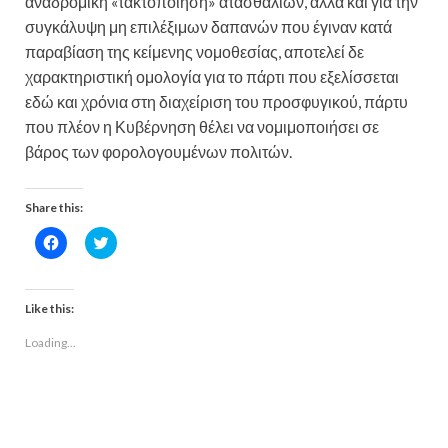
αναδρομική «τακτοποίηση» ατασθαλιών, αλλά και για την
συγκάλυψη μη επιλέξιμων δαπανών που έγιναν κατά
παραβίαση της κείμενης νομοθεσίας, αποτελεί δε
χαρακτηριστική ομολογία για το πάρτι που εξελίσσεται
εδώ και χρόνια στη διαχείριση του προσφυγικού, πάρτυ
που πλέον η Κυβέρνηση θέλει να νομιμοποιήσει σε
βάρος των φορολογουμένων πολιτών.
Share this:
C
C
l
l
i
i
c
c
k
k
t
t
Like this:
o
o
s
s
Loading...
h
h
a
a
r
r
e
e
o
o
n
n
F
T
a
w
c
i