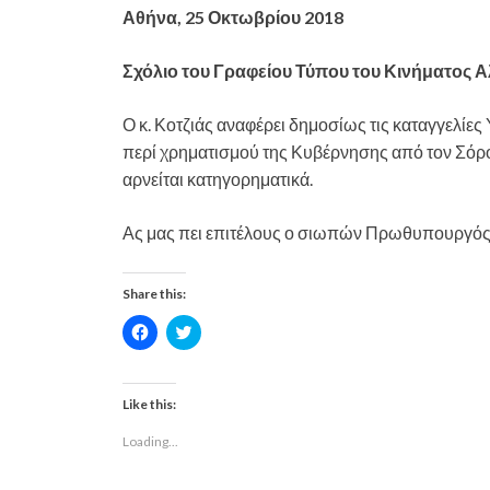
Αθήνα, 25 Οκτωβρίου 2018
Σχόλιο του Γραφείου Τύπου του Κινήματος 
Ο κ. Κοτζιάς αναφέρει δημοσίως τις καταγγελίε
περί χρηματισμού της Κυβέρνησης από τον Σόρος 
αρνείται κατηγορηματικά.
Ας μας πει επιτέλους ο σιωπών Πρωθυπουργός π
Share this:
C
C
l
l
i
i
c
c
k
k
t
t
Like this:
o
o
s
s
Loading...
h
h
a
a
r
r
e
e