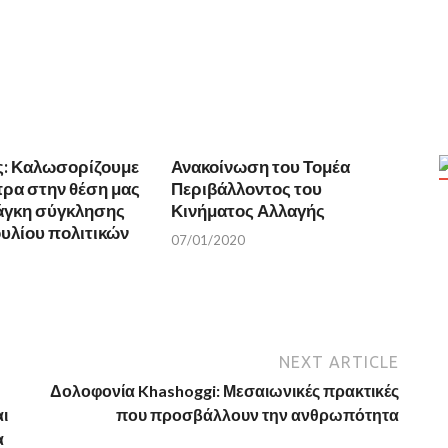
ς: Καλωσορίζουμε
Ανακοίνωση του Τομέα
πρα στην θέση μας
Περιβάλλοντος του
νάγκη σύγκλησης
Κινήματος Αλλαγής
υλίου πολιτικών
07/01/2020
NEXT ARTICLE
Δολοφονία Khashoggi: Μεσαιωνικές πρακτικές
ι
που προσβάλλουν την ανθρωπότητα
α