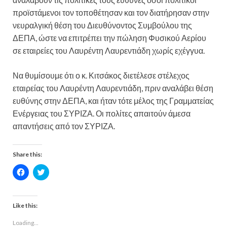
προϊστάμενοι τον τοποθέτησαν και τον διατήρησαν στην
νευραλγική θέση του Διευθύνοντος Συμβούλου της
ΔΕΠΑ, ώστε να επιτρέπει την πώληση Φυσικού Αερίου
σε εταιρείες του Λαυρέντη Λαυρεντιάδη χωρίς εχέγγυα.
Να θυμίσουμε ότι ο κ. Κιτσάκος διετέλεσε στέλεχος
εταιρείας του Λαυρέντη Λαυρεντιάδη, πριν αναλάβει θέση
ευθύνης στην ΔΕΠΑ, και ήταν τότε μέλος της Γραμματείας
Ενέργειας του ΣΥΡΙΖΑ. Οι πολίτες απαιτούν άμεσα
απαντήσεις από τον ΣΥΡΙΖΑ.
Share this:
C
C
l
l
i
i
c
c
k
k
t
t
Like this:
o
o
s
s
Loading...
h
h