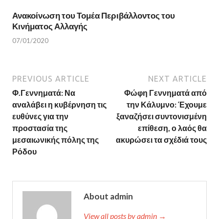
Ανακοίνωση του Τομέα Περιβάλλοντος του
Κινήματος Αλλαγής
07/01/2020
PREVIOUS ARTICLE
NEXT ARTICLE
Φ.Γεννηματά: Να
Φώφη Γεννηματά από
αναλάβει η κυβέρνηση τις
την Κάλυμνο: Έχουμε
ευθύνες για την
ξαναζήσει συντονισμένη
προστασία της
επίθεση, ο λαός θα
μεσαιωνικής πόλης της
ακυρώσει τα σχέδιά τους
Ρόδου
About admin
View all posts by admin →