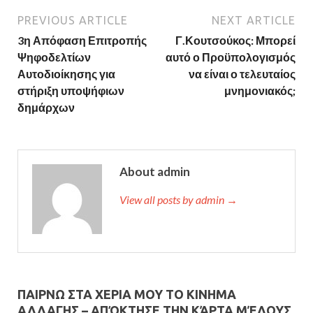
PREVIOUS ARTICLE
NEXT ARTICLE
3η Απόφαση Επιτροπής
Γ.Κουτσούκος: Μπορεί
Ψηφοδελτίων
αυτό ο Προϋπολογισμός
Αυτοδιοίκησης για
να είναι ο τελευταίος
στήριξη υποψήφιων
μνημονιακός;
δημάρχων
About admin
View all posts by admin →
ΠΑΙΡΝΩ ΣΤΑ ΧΕΡΙΑ ΜΟΥ ΤΟ ΚΙΝΗΜΑ
ΑΛΛΑΓΗΣ – AΠΌΚΤΗΣΕ ΤΗΝ ΚΆΡΤΑ ΜΈΛΟΥΣ