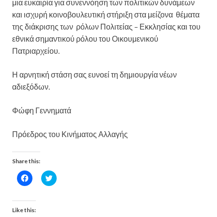
μια ευκαιρία για συνεννόηση των πολιτικών δυνάμεων
και ισχυρή κοινοβουλευτική στήριξη στα μείζονα θέματα
της διάκρισης των ρόλων Πολιτείας – Εκκλησίας και του
εθνικά σημαντικού ρόλου του Οικουμενικού
Πατριαρχείου.
Η αρνητική στάση σας ευνοεί τη δημιουργία νέων
αδιεξόδων.
Φώφη Γεννηματά
Πρόεδρος του Κινήματος Αλλαγής
Share this:
C
C
l
l
i
i
c
c
k
k
t
t
Like this:
o
o