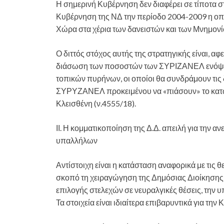
Η σημερινή Κυβέρνηση δεν διαφέρει σε τίποτα στ
Κυβέρνηση της ΝΔ την περίοδο 2004-2009 η οπο
Χώρα στα χέρια των δανειστών και των Μνημονί
Ο διττός στόχος αυτής της στρατηγικής είναι, αφ
διάσωση των ποσοστών των ΣΥΡΙΖΑΝΕΛ ενόψει
τοπικών πυρήνων, οι οποίοι θα συνδράμουν τις
ΣΥΡΥΖΑΝΕΛ προκειμένου να «πιάσουν» το κατώ
Κλεισθένη (ν.4555/18).
ΙΙ. Η κομματικοποίηση της Δ.Δ. απειλή για την α
υπαλλήλων
Αντίστοιχη είναι η κατάσταση αναφορικά με τι
σκοπό τη χειραγώγηση της Δημόσιας Διοίκησης
επιλογής στελεχών σε νευραλγικές θέσεις, την
Τα στοιχεία είναι ιδιαίτερα επιβαρυντικά για 