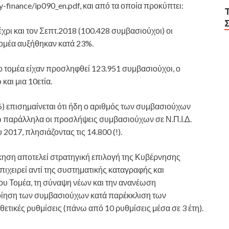
my-finance/ip090_en.pdf, και από τα οποία προκύπτει:
χρι και τον Σεπτ.2018 (100.428 συμβασιούχοι) οι
τομέα αυξήθηκαν κατά 23%.
ο τομέα είχαν προσληφθεί 123.951 συμβασιούχοι, ο
αι μια 10ετία.
 επισημαίνεται ότι ήδη ο αριθμός των συμβασιούχων
νώ παράλληλα οι προσλήψεις συμβασιούχων σε Ν.Π.Ι.Δ.
υ 2017, πλησιάζοντας τις 14.800 (!).
ηση αποτελεί στρατηγική επιλογή της Κυβέρνησης
ιχειρεί αντί της συστηματικής καταγραφής και
υ Τομέα, τη σύναψη νέων και την ανανέωση
ίηση των συμβασιούχων κατά παρέκκλιση των
ετικές ρυθμίσεις (πάνω από 10 ρυθμίσεις μέσα σε 3 έτη).