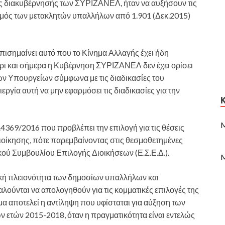
της διακυβέρνησής των ΣΥΡΙΖΑΝΕΛ, ήταν να αυξήσουν τις
ιθμός των μετακλητών υπαλλήλων από 1.901 (Δεκ.2015)
ισημαίνει αυτό που το Κίνημα Αλλαγής έχει ήδη
ρι και σήμερα η Κυβέρνηση ΣΥΡΙΖΑΝΕΛ δεν έχει ορίσει
ων Υπουργείων σύμφωνα με τις διαδικασίες του
γία αυτή να μην εφαρμόσει τις διαδικασίες για την
M
4369/2016 που προβλέπει την επιλογή για τις θέσεις
οίκησης, πότε παρεμβαίνοντας στις θεσμοθετημένες
ικού Συμβουλίου Επιλογής Διοικήσεων (Ε.Σ.Ε.Δ.).
M
τική πλειονότητα των δημοσίων υπαλλήλων και
αλούνται να απολογηθούν για τις κομματικές επιλογές της
αποτελεί η αντίληψη που υφίσταται για αύξηση των
ετών 2015-2018, όταν η πραγματικότητα είναι εντελώς