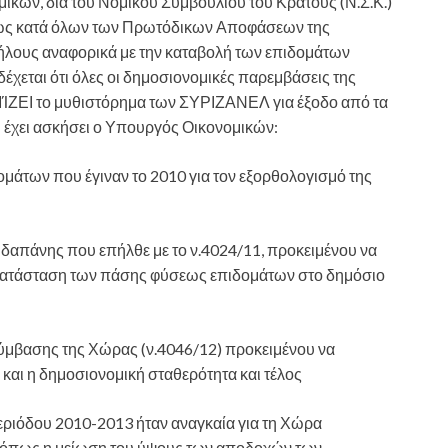
κών, δια του Νομικού Συμβουλίου του Κράτους (Ν.Σ.Κ.)
εως κατά όλων των Πρωτόδικων Αποφάσεων της
λους αναφορικά με την καταβολή των επιδομάτων
εται ότι όλες οι δημοσιονομικές παρεμβάσεις της
ΊΖΕΙ το μυθιστόρημα των ΣΥΡΙΖΑΝΕΛ για έξοδο από τα
ου έχει ασκήσει ο Υπουργός Οικονομικών:
ομάτων που έγιναν το 2010 για τον εξορθολογισμό της
 δαπάνης που επήλθε με το ν.4024/11, προκειμένου να
η κατάσταση των πάσης φύσεως επιδομάτων στο δημόσιο
σύμβασης της Χώρας (ν.4046/12) προκειμένου να
και η δημοσιονομική σταθερότητα και τέλος
περιόδου 2010-2013 ήταν αναγκαία για τη Χώρα
, όπως η μείωση του ύψους των αποδοχών των