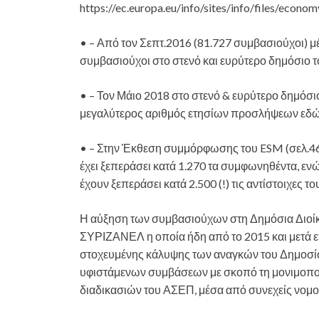
https://ec.europa.eu/info/sites/info/files/econo
• – Από τον Σεπτ.2016 (81.727 συμβασιούχοι) μέ
συμβασιούχοι στο στενό και ευρύτερο δημόσιο 
• – Τον Μάιο 2018 στο στενό & ευρύτερο δημόσι
μεγαλύτερος αριθμός ετησίων προσλήψεων εδώ κ
• – Στην Έκθεση συμμόρφωσης του ESM (σελ.46)
έχει ξεπεράσει κατά 1.270 τα συμφωνηθέντα, ε
έχουν ξεπεράσει κατά 2.500 (!) τις αντίστοιχες το
Η αύξηση των συμβασιούχων στη Δημόσια Διοίκ
ΣΥΡΙΖΑΝΕΛ η οποία ήδη από το 2015 και μετά επ
στοχευμένης κάλυψης των αναγκών του Δημοσίο
υφιστάμενων συμβάσεων με σκοπό τη μονιμοπο
διαδικασιών του ΑΣΕΠ, μέσα από συνεχείς νομοθ