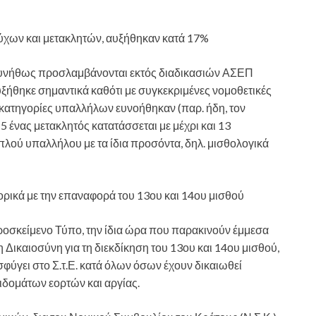
ύχων και μετακλητών, αυξήθηκαν κατά 17%
 συνήθως προσλαμβάνονται εκτός διαδικασιών ΑΣΕΠ
ξήθηκε σημαντικά καθότι με συγκεκριμένες νομοθετικές
κατηγορίες υπαλλήλων ευνοήθηκαν (παρ. ήδη, τον
 ένας μετακλητός κατατάσσεται με μέχρι και 13
πλού υπαλλήλου με τα ίδια προσόντα, δηλ. μισθολογικά
ρικά με την επαναφορά του 13ου και 14ου μισθού
οσκείμενο Τύπο, την ίδια ώρα που παρακινούν έμμεσα
ικαιοσύνη για τη διεκδίκηση του 13ου και 14ου μισθού,
φύγει στο Σ.τ.Ε. κατά όλων όσων έχουν δικαιωθεί
δομάτων εορτών και αργίας.