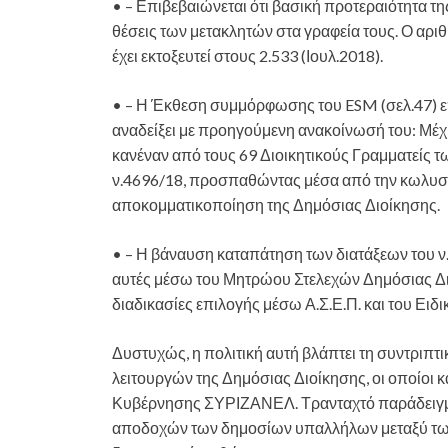
• – Επιβεβαιώνεται ότι βασική προτεραιότητα 
θέσεις των μετακλητών στα γραφεία τους. Ο αρ
έχει εκτοξευτεί στους 2.533 (Ιουλ.2018).
• – Η Έκθεση συμμόρφωσης του ESM (σελ.47) επ
αναδείξει με προηγούμενη ανακοίνωσή του: Μέχ
κανέναν από τους 69 Διοικητικούς Γραμματείς τ
ν.4696/18, προσπαθώντας μέσα από την κωλυσιερ
αποκομματικοποίηση της Δημόσιας Διοίκησης.
• – Η βάναυση καταπάτηση των διατάξεων του ν.
αυτές μέσω του Μητρώου Στελεχών Δημόσιας Δι
διαδικασίες επιλογής μέσω Α.Σ.Ε.Π. και του Ειδ
Δυστυχώς, η πολιτική αυτή βλάπτει τη συντριπ
λειτουργών της Δημόσιας Διοίκησης, οι οποίοι κ
Κυβέρνησης ΣΥΡΙΖΑΝΕΛ. Τρανταχτό παράδειγμα 
αποδοχών των δημοσίων υπαλλήλων μεταξύ των 