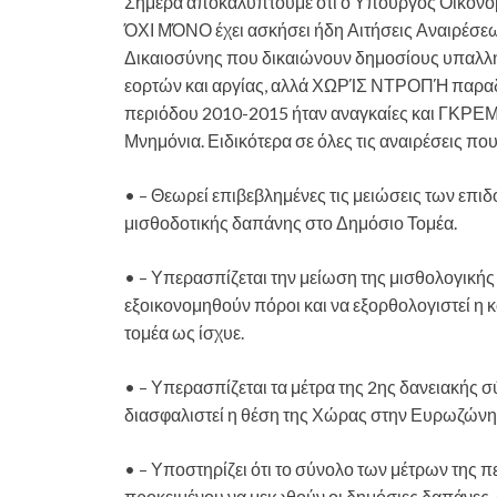
Σήμερα αποκαλύπτουμε ότι ο Υπουργός Οικονομι
ΌΧΙ ΜΌΝΟ έχει ασκήσει ήδη Αιτήσεις Αναιρέσ
Δικαιοσύνης που δικαιώνουν δημοσίους υπαλλή
εορτών και αργίας, αλλά ΧΩΡΊΣ ΝΤΡΟΠΉ παραδέχ
περιόδου 2010-2015 ήταν αναγκαίες και ΓΚΡΕΜ
Μνημόνια. Ειδικότερα σε όλες τις αναιρέσεις π
• – Θεωρεί επιβεβλημένες τις μειώσεις των επιδ
μισθοδοτικής δαπάνης στο Δημόσιο Τομέα.
• – Υπερασπίζεται την μείωση της μισθολογικής
εξοικονομηθούν πόροι και να εξορθολογιστεί 
τομέα ως ίσχυε.
• – Υπερασπίζεται τα μέτρα της 2ης δανειακής 
διασφαλιστεί η θέση της Χώρας στην Ευρωζώνη 
• – Υποστηρίζει ότι το σύνολο των μέτρων της 
προκειμένου να μειωθούν οι δημόσιες δαπάνες