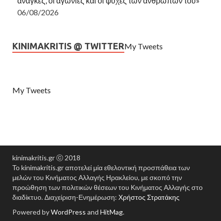
ανάγκες, οι αγωνίες και οι ψυχές των ανθρώπων του»
06/08/2026
KINIMAKRITIS @ TWITTER
My Tweets
My Tweets
kinimakritis.gr ⓒ 2018
Το kinimakritis.gr αποτελεί μία εθελοντική προσπάθεια των
μελών του Κινήματος Αλλαγής Ηρακλείου, με σκοπό την
προώθηση των πολιτικών θέσεων του Κινήματος Αλλαγής στο
διαδίκτυο. Διαχείριση-Ενημέρωση:
Χρήστος Στρατάκης
Powered by
WordPress
and
HitMag
.