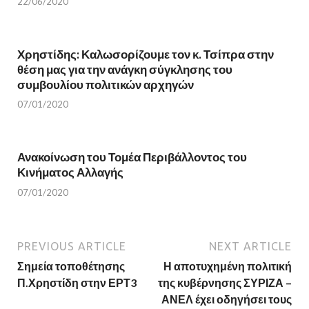
i
n
22/06/2020
n
n
n
e
e
w
w
w
w
i
Χρηστίδης: Καλωσορίζουμε τον κ. Τσίπρα στην
i
n
n
d
θέση μας για την ανάγκη σύγκλησης του
d
o
o
w
συμβουλίου πολιτικών αρχηγών
w
)
)
07/01/2020
Ανακοίνωση του Τομέα Περιβάλλοντος του
Κινήματος Αλλαγής
07/01/2020
PREVIOUS ARTICLE
NEXT ARTICLE
Σημεία τοποθέτησης
Η αποτυχημένη πολιτική
Π.Χρηστίδη στην ΕΡΤ3
της κυβέρνησης ΣΥΡΙΖΑ –
ΑΝΕΛ έχει οδηγήσει τους