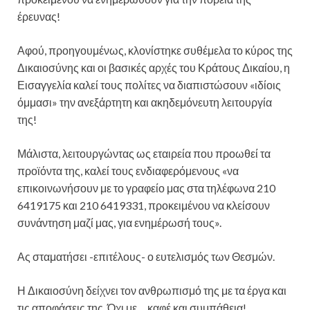
έρευνας!
Αφού, προηγουμένως, κλονίστηκε συθέμελα το κύρος της
Δικαιοσύνης και οι βασικές αρχές του Κράτους Δικαίου, η
Εισαγγελία καλεί τους πολίτες να διαπιστώσουν «ιδίοις
όμμασι» την ανεξάρτητη και ακηδεμόνευτη λειτουργία
της!
Μάλιστα, λειτουργώντας ως εταιρεία που προωθεί τα
προϊόντα της, καλεί τους ενδιαφερόμενους «να
επικοινωνήσουν με το γραφείο μας στα τηλέφωνα 210
6419175 και 210 6419331, προκειμένου να κλείσουν
συνάντηση μαζί μας, για ενημέρωσή τους».
Ας σταματήσει -επιτέλους- ο ευτελισμός των Θεσμών.
Η Δικαιοσύνη δείχνει τον ανθρωπισμό της με τα έργα και
τις αποφάσεις της. Όχι με… καφέ και συμπάθεια!