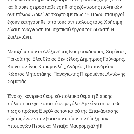
και διαρκείς προσπάθειες ηθικής εξόντωσης πολιτικών
αντιπάλων. Αρκεί να σκεφτούμε πως 15 Πρωθυπουργοί
έχουν κατηγορηθεί από τους αντιπάλους τους. Χρήσιμη
είναι η ανάγνωση του σχετικού έργου του δικαστή Ν.
Σοϊλεντάκη.
Μεταξύ αυτών οι Αλέξανδρος Κουμουνδούρος, Χαρίλαος
Τρικούπης, Ελευθέριος Βενιζέλος, Δημήτριος Γούναρης,
Κωνσταντίνος Καραμανλής, Ανδρέας Παπανδρέου,
Κώστας Μητσοτάκης, Παναγιώτης Πικραμένος, Αντώνης
Σαμαράς.
Ένα όχι κεντρικό θεσμικό-πολιτικό θέμα, η διαρκής
πόλωση το έχει καταστήσει μεγάλο. Αρκεί να σημειωθεί
πως ο πρώτος Εμφύλιος τον καιρό της Επανάστασης
είχε ως ένα εκ των βασικών αιτίων την δίωξη των
Υπουργών Περούκα, Μεταξά, Μαυρομιχάλη!!!