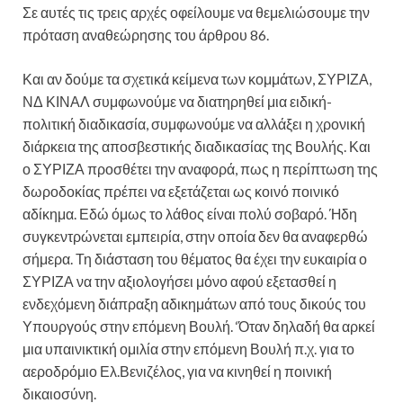
Σε αυτές τις τρεις αρχές οφείλουμε να θεμελιώσουμε την
πρόταση αναθεώρησης του άρθρου 86.
Και αν δούμε τα σχετικά κείμενα των κομμάτων, ΣΥΡΙΖΑ,
ΝΔ ΚΙΝΑΛ συμφωνούμε να διατηρηθεί μια ειδική-
πολιτική διαδικασία, συμφωνούμε να αλλάξει η χρονική
διάρκεια της αποσβεστικής διαδικασίας της Βουλής. Και
ο ΣΥΡΙΖΑ προσθέτει την αναφορά, πως η περίπτωση της
δωροδοκίας πρέπει να εξετάζεται ως κοινό ποινικό
αδίκημα. Εδώ όμως το λάθος είναι πολύ σοβαρό. Ήδη
συγκεντρώνεται εμπειρία, στην οποία δεν θα αναφερθώ
σήμερα. Τη διάσταση του θέματος θα έχει την ευκαιρία ο
ΣΥΡΙΖΑ να την αξιολογήσει μόνο αφού εξετασθεί η
ενδεχόμενη διάπραξη αδικημάτων από τους δικούς του
Υπουργούς στην επόμενη Βουλή. ‘Όταν δηλαδή θα αρκεί
μια υπαινικτική ομιλία στην επόμενη Βουλή π.χ. για το
αεροδρόμιο Ελ.Βενιζέλος, για να κινηθεί η ποινική
δικαιοσύνη.