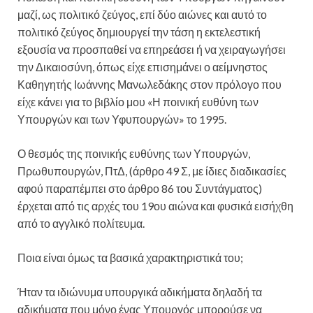
μαζί, ως πολιτικό ζεύγος, επί δύο αιώνες και αυτό το
πολιτικό ζεύγος δημιουργεί την τάση η εκτελεστική
εξουσία να προσπαθεί να επηρεάσει ή να χειραγωγήσει
την Δικαιοσύνη, όπως είχε επισημάνει ο αείμνηστος
Καθηγητής Ιωάννης Μανωλεδάκης στον πρόλογο που
είχε κάνει για το βιβλίο μου «Η ποινική ευθύνη των
Υπουργών και των Υφυπουργών» το 1995.
Ο θεσμός της ποινικής ευθύνης των Υπουργών,
Πρωθυπουργών, ΠτΔ, (άρθρο 49 Σ, με ίδιες διαδικασίες
αφού παραπέμπει στο άρθρο 86 του Συντάγματος)
έρχεται από τις αρχές του 19ου αιώνα και φυσικά εισήχθη
από το αγγλικό πολίτευμα.
Ποια είναι όμως τα βασικά χαρακτηριστικά του;
Ήταν τα ιδιώνυμα υπουργικά αδικήματα δηλαδή τα
αδικήματα που μόνο ένας Υπουργός μπορούσε να