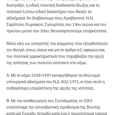
διαπράξει, η ειδική πολιτική διαδικασία δίωξης και το
πολιτικό ή έστω ειδικό δικαστήριο που δίκαζε τα
αδικήματα. Αν διαβάσουμε τους Αραβαντινό, Ν.Ν.
Σαρίπολο, Κυριακού, Σγουρίτσα, του 19ου αιώνα και του
πρώτου μισού του 20ου, θα καταρτιστούμε επαρκέστατα.
Μιλώ εδώ ως εισηγητής του κόμματος που εξορθολόγισε
τον θεσμό, όπως έκανε και για το άρθρο 62, αφαιρώντας
του πολιτικά χαρακτηριστικά που παραβίαζαν την αρχή
της ισότητας των πολιτών απέναντι στο νόμο.
Α. Με το νόμο 2509/1997 καταργήθηκαν τα ιδιώνυμα
υπουργικά αδικήματα του Ν.Δ. 802/1971, κι ήταν αυτό η
σοβαρότερη υπεράσπιση της αρχής της ισότητας.
Β. Με την αναθεώρηση του Συντάγματος το 2001
επεκτείναμε την αποσβεστική προθεσμία της Βουλής
κατά μία Σύνοδο, δηλαδή κατά ένα ή περισσότερα χρόνια