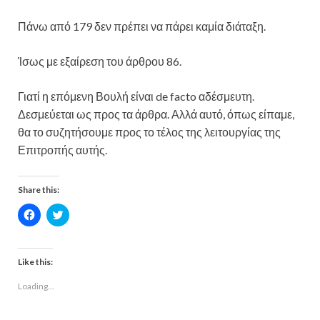
Πάνω από 179 δεν πρέπει να πάρει καμία διάταξη.
Ίσως με εξαίρεση του άρθρου 86.
Γιατί η επόμενη Βουλή είναι de facto αδέσμευτη.
Δεσμεύεται ως προς τα άρθρα. Αλλά αυτό, όπως είπαμε,
θα το συζητήσουμε προς το τέλος της λειτουργίας της
Επιτροπής αυτής.
Share this:
C
C
l
l
i
i
c
c
k
k
t
t
Like this:
o
o
s
s
Loading...
h
h
a
a
r
r
e
e