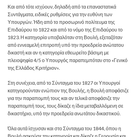
Και από τότε ισχύουν, δηλαδή από τα επαναστατικά
Συντάγματα, ειδικές ρυθμίσεις για την ευθύνη των
Υπουργών. Ήδη από το προσωρινό πολίτευμα της
Επιδαύρου το 1822 και από το νόμο της Επιδαύρου το
1823. Η κατηγορία υποβαλόταν στη Βουλή, εξεταζόταν
από εννεαμελή επιτροπή υπό την προεδρεία ανώτατου
δικαστή και αν η κατηγορία εθεωρείτο βάσιμη με
πλειοψηφία 4/5 ο Υπουργός παραπεμπόταν στο «Γενικό
της Ελλάδος Κριτήριον».
Στη συνέχεια, από το Σύνταγμα του 1827 οι Υπουργοί
κατηγορούνταν ενώπιον της Βουλής, η Βουλή αποφάσιζε
για την παραπομπή τους και αν τελικά αποφάσιζε την
παραπομπή τους, τους δίκαζε η ίδια μεταβαλλόμενη σε
δικαστήριο, υπό την προεδρεία ανωτάτου δικαστικού.
Όλα αυτά ίσχυσαν και στο Σύνταγμα του 1844, όπου η
Βουλή ασκούσε την κατηγορία και δίκαζε η Γερουσία και