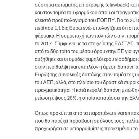
σύστημα αυτόματης επιστροφής (clawback) και 
και στον τομέα του φαρμάκου όπου οι πραγματικ
κλειστό προϋπολογισμό του ΕΟΠΠΥ. Για το 201
περίπου 1,1 δις Ευρώ ενώ υπολογίζεται ότι οι 
φάρμακα. Η συμμετοχή των πολιτών στην προμή
το 2017. Σύμφωνα με τα στοιχεία της ΕΛΣΤΑΤ, 
από τα δύο τρίτα του μέσου όρου στην ΕΕ για υ
αυξήθηκε και οι ομάδες χαμηλότερου εισοδήμα
στην περίθαλψη και επιπλέον η άμεση δαπάνη απ
Ευρώ) της συνολικής δαπάνης στον τομέα της υγ
του ΑΕΠ, αλλά, στο πλαίσιο του δραστικά συρρι
πραγματικότητα. Η κατά κεφαλή δαπάνη μειώθηκ
μείωση ύψους 28%, η οποία κατατάσσει την Ελλά
Όπως προκύπτει από τα παραπάνω είναι επιτακ
που θα παρέχει πρόσβαση σε όλους τους πολίτες
προχωρήσει σε μεταρρυθμίσεις προκειμένου το σύ