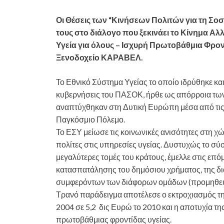
Οι Θέσεις των “Κινήσεων Πολιτών για τη Σο
τους στο διάλογο που ξεκινάει το Κίνημα Αλ
Υγεία για όλους – Ισχυρή Πρωτοβάθμια Φρο
Ξενοδοχείο ΚΑΡΑΒΕΛ.
Το Εθνικό Σύστημα Υγείας το οποίο ιδρύθηκε και
κυβερνήσεις του ΠΑΣΟΚ, ήρθε ως απόρροια τω
αναπτύχθηκαν στη Δυτική Ευρώπη μέσα από τις 
Παγκόσμιο Πόλεμο.
Το ΕΣΥ μείωσε τις κοινωνικές ανισότητες στη 
πολίτες στις υπηρεσίες υγείας. Δυστυχώς το σύσ
μεγαλύτερες τομές του κράτους, έμελλε στις επόμε
κατασπατάλησης του δημόσιου χρήματος, της δι
συμφερόντων των διάφορων ομάδων (προμηθευτώ
Τρανό παράδειγμα αποτέλεσε ο εκτροχιασμός τη
2004 σε 5,2 δις Ευρώ το 2010 και η αποτυχία τ
πρωτοβάθμιας φροντίδας υγείας.