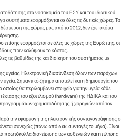
τοδότησης στα νοσοκομεία του ΕΣΥ και του ιδιωτικού
α συστήματα εφαρμόζονται σε όλες τις δυτικές χώρες. Το
 δέσμευση της χώρας μας από το 2012, δεν έχει ακόμα
βέρνησης.
ο επίσης εφαρμόζεται σε όλες τις χώρες της Ευρώπης, οι
όδους πριν καλύψουν το κόστος.
ς τις βαθμίδες της και διοίκηση του συστήματος με
της υγείας. Ηλεκτρονική διασύνδεση όλων των παρόχων
 υγεία. Σημαντικό ζήτημα αποτελεί και η δημιουργία του
ο οποίος θα περιλαμβάνει στοιχεία για την υγεία κάθε
έκτασης του εξοπλισμού (hardware) της ΗΔΙΚΑ και του
προγραμμάτων χρηματοδότησης ή χορηγιών από τον
αρά την εφαρμογή της ηλεκτρονικής συνταγογράφησης ο
νεται συνεχώς (πάνω από 6 εκ. συνταγές το μήνα). Είναι
κά πρωτόκολλα διαχείρισης των ασθενειών και η πλήρης