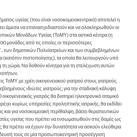
ήματος υγείας (που είναι νοσοκομειοκεντρικό) αποτελεί η
ει άμεσα να επανασχεδιαστούν και να ολοκληρωθούν οι
Τοπικών Μονάδων Υγείας (ΤοΜΥ) στα αστικά κέντρα (η
00 μονάδες από τις οποίες οι περισσότερες
.Υ., των δημοτικών Πολυϊατρείων και των συμβεβλημένων
α (κατόπιν πιστοποίησης), τα οποία θα λειτουργούν υπό
η τη χώρα. Να δοθούν κίνητρα για τη στελέχωση αυτών
κοτήτων.
ς ΤοΜΥ με χρέη οικογενειακού γιατρού στους γιατρούς
εβλημένους ιδιώτες γιατρούς, για την σταδιακή κάλυψη
 οικογενειακός γιατρός θα διατηρεί ηλεκτρονικό ατομικό
αρέχει κυρίως υπηρεσίες προληπτικής ιατρικής, θα εκδίδει
ς και για νοσοκομειακή περίθαλψη, βάσει θεραπευτικών
τίες υγείας που πρέπει να ενσωματωθούν στις δομές ως
 θα πρέπει να έχουν την δυνατότητα να ασκούν ελεύθερα
αίδευσή τους σε μία προσωποκεντρική προσέγγιση