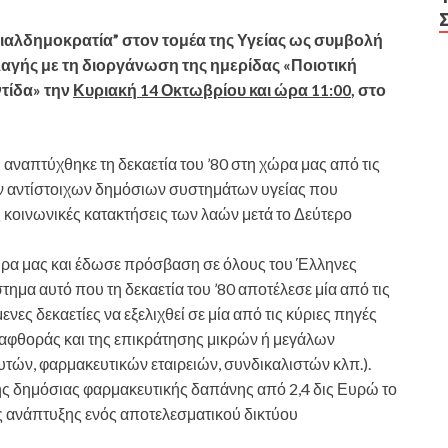
σιαλδημοκρατία” στον τομέα της Υγείας ως συμβολή
λαγής με τη διοργάνωση της ημερίδας
«Ποιοτική
ντίδα»
την
Κυριακή 14 Οκτωβρίου και ώρα 11:00
, στο
 αναπτύχθηκε τη δεκαετία του ’80 στη χώρα μας από τις
ν αντίστοιχων δημόσιων συστημάτων υγείας που
κοινωνικές κατακτήσεις των λαών μετά το Δεύτερο
χώρα μας και έδωσε πρόσβαση σε όλους του Έλληνες
τημα αυτό που τη δεκαετία του ’80 αποτέλεσε μία από τις
νες δεκαετίες να εξελιχθεί σε μία από τις κύριες πηγές
αφθοράς και της επικράτησης μικρών ή μεγάλων
ν, φαρμακευτικών εταιρειών, συνδικαλιστών κλπ.).
ς δημόσιας φαρμακευτικής δαπάνης από 2,4 δις Ευρώ το
ης ανάπτυξης ενός αποτελεσματικού δικτύου