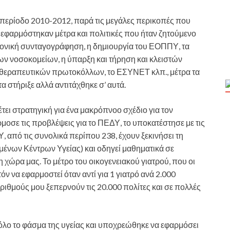
η περίοδο 2010-2012, παρά τις μεγάλες περικοπές που
ά εφαρμόστηκαν μέτρα και πολιτικές που ήταν ζητούμενο
τρονική συνταγογράφηση, η δημιουργία του ΕΟΠΠΥ, τα
ων νοσοκομείων, η ύπαρξη και τήρηση και κλειστών
θεραπευτικών πρωτοκόλλων, το ΕΣΥΝΕΤ κλπ., μέτρα τα
α στήριξε αλλά αντιτάχθηκε σ’ αυτά.
ι στρατηγική για ένα μακρόπνοο σχέδιο για τον
μοσε τις προβλέψεις για το ΠΕΔΥ, το υποκατέστησε με τις
από τις συνολικά περίπου 238, έχουν ξεκινήσει τη
αμένων Κέντρων Υγείας) και οδηγεί μαθηματικά σε
 χώρα μας. Το μέτρο του οικογενειακού γιατρού, που οι
τόν να εφαρμοστεί όταν αντί για 1 γιατρό ανά 2.000
αριθμούς μου ξεπερνούν τις 20.000 πολίτες και σε πολλές
 όλο το φάσμα της υγείας και υποχρεώθηκε να εφαρμόσει