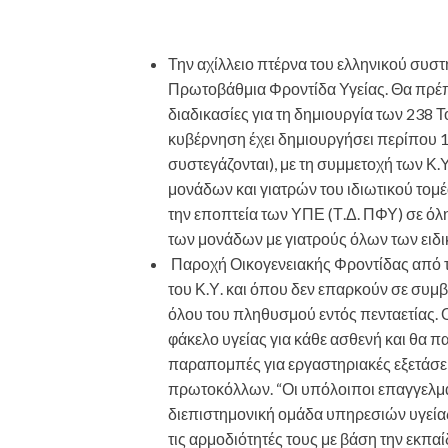
Την αχίλλειο πτέρνα του ελληνικού συστ
Πρωτοβάθμια Φροντίδα Υγείας. Θα πρέπ
διαδικασίες για τη δημιουργία των 238 
κυβέρνηση έχει δημιουργήσει περίπου 1
συστεγάζονται), με τη συμμετοχή των Κ
μονάδων και γιατρών του ιδιωτικού τομέ
την εποπτεία των ΥΠΕ (Τ.Δ. ΠΦΥ) σε όλ
των μονάδων με γιατρούς όλων των ειδι
Παροχή Οικογενειακής Φροντίδας από τι
του Κ.Υ. και όπου δεν επαρκούν σε συμβ
όλου του πληθυσμού εντός πενταετίας. Ο
φάκελο υγείας για κάθε ασθενή και θα π
παραπομπές για εργαστηριακές εξετάσει
πρωτοκόλλων. “Οι υπόλοιποι επαγγελμα
διεπιστημονική ομάδα υπηρεσιών υγείας
τις αρμοδιότητές τους με βάση την εκπ