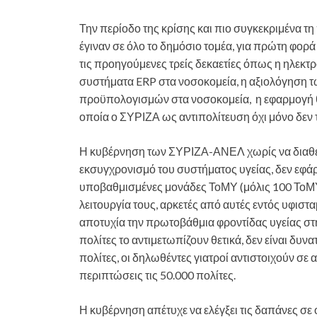
Την περίοδο της κρίσης και πιο συγκεκριμένα τ
έγιναν σε όλο το δημόσιο τομέα, για πρώτη φορ
τις προηγούμενες τρείς δεκαετίες όπως η ηλεκ
συστήματα ERP στα νοσοκομεία, η αξιολόγηση τ
προϋπολογισμών στα νοσοκομεία, η εφαρμογή 
οποία ο ΣΥΡΙΖΑ ως αντιπολίτευση όχι μόνο δεν τ
Η κυβέρνηση των ΣΥΡΙΖΑ-ΑΝΕΛ χωρίς να διαθέτε
εκσυγχρονισμό του συστήματος υγείας, δεν εφάρ
υποβαθμισμένες μονάδες ΤοΜΥ (μόλις 100 ΤοΜΥ, 
λειτουργία τους, αρκετές από αυτές εντός υφιστ
αποτυχία την πρωτοβάθμια φροντίδας υγείας στη
πολίτες το αντιμετωπίζουν θετικά, δεν είναι δυνα
πολίτες, οι δηλωθέντες γιατροί αντιστοιχούν σε 
περιπτώσεις τις 50.000 πολίτες.
Η κυβέρνηση απέτυχε να ελέγξει τις δαπάνες σε