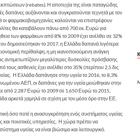
εκπτώσεων (rebates). Η αποτυχία της είναι παταγώδης
ές δαπάνες αυξάνονται και συγκρατούνται τεχνητά με τον
8 οι φαρμακοβιομηχανίες καλούνται να επιστρέψουν
πολίτες θα καταβάλουν πάνω από 700 εκ. Ευρώ για
θεια των φαρμάκων από 8% το 2009 έχει ανέλθει σε 32%
που δημοσιεύτηκαν το 2017, η Ελλάδα δαπανά λιγότερα
γειονομική περίθαλψη, η μη ικανοποιούμενη ανάγκη
τος αντιμετωπίζουν μεγαλύτερες δυσκολίες πρόσβασης
ό τους ασθενείς έχει ανέλθει στο 35% (περίπου 2,5 δις
είας. Η Ελλάδα δαπάνησε στην υγεία το 2016, το 8,3%
M
κνωμένου ΑΕΠ, οι δαπάνες για την υγεία μειώθηκαν στην
ε από 2.287 Ευρώ το 2009 σε 1.650 Ευρώ το 2015,
δα αρκετά χαμηλά σε σχέση με τον μέσο όρο στην ΕΕ.
τική όσο ποτέ η ανασυγκρότηση ενός συστήματος υγείας
 και ποιοτικές υπηρεσίες. Η χώρα πρέπει να
στημα υγείας να είναι βιώσιμο και λειτουργικό.