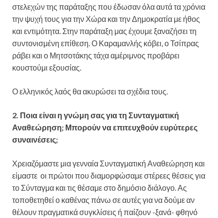
στελεχών της παράταξης που έδωσαν όλα αυτά τα χρόνια
την ψυχή τους για την Χώρα και την Δημοκρατία με ήθος
και εντιμότητα. Στην παράταξη μας έχουμε ξαναζήσει τη
συντονισμένη επίθεση. Ο Καραμανλής κόβει, ο Τσίπρας
ράβει και ο Μητσοτάκης τάχα αμέριμνος προβάρει
κουστούμι εξουσίας.
Ο ελληνικός λαός θα ακυρώσει τα σχέδια τους.
2. Ποια είναι η γνώμη σας για τη Συνταγματική
Αναθεώρηση; Μπορούν να επιτευχθούν ευρύτερες
συναινέσεις;
Χρειαζόμαστε μια γενναία Συνταγματική Αναθεώρηση και
είμαστε οι πρώτοι που διαμορφώσαμε στέρεες θέσεις για
το Σύνταγμα και τις θέσαμε στο δημόσιο διάλογο. Ας
τοποθετηθεί ο καθένας πάνω σε αυτές για να δούμε αν
θέλουν πραγματικά συγκλίσεις ή παίζουν -ξανά- φθηνό