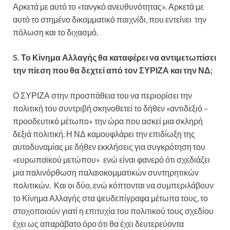
Αρκετά με αυτό το «τανγκό ανευθυνότητας». Αρκετά με
αυτό το στημένο δικομματικό παιχνίδι, που εντείνει την
πόλωση και το διχασμό.
5. Το Κίνημα Αλλαγής θα καταφέρει να αντιμετωπίσει
την πίεση που θα δεχτεί από τον ΣΥΡΙΖΑ και την ΝΔ;
Ο ΣΥΡΙΖΑ στην προσπάθεια του να περιορίσει την
πολιτική του συντριβή σκηνοθετεί το δήθεν «αντιδεξιό –
προοδευτικό μέτωπο» την ώρα που ασκεί μια σκληρή
δεξιά πολιτική. Η ΝΔ καμουφλάρει την επιδίωξη της
αυτοδυναμίας με δήθεν εκκλήσεις για συγκρότηση του
«ευρωπαϊκού μετώπου» ενώ είναι φανερό ότι σχεδιάζει
μια παλινόρθωση παλαιοκομματικών συντηρητικών
πολιτικών. Και οι δύο, ενώ κόπτονται να συμπεριλάβουν
το Κίνημα Αλλαγής στα ψευδεπίγραφα μέτωπα τους, το
στοχοποιούν γιατί η επιτυχία του πολιτικού τους σχεδίου
έχει ως απαράβατο όρο ότι θα έχει δευτερεύοντα