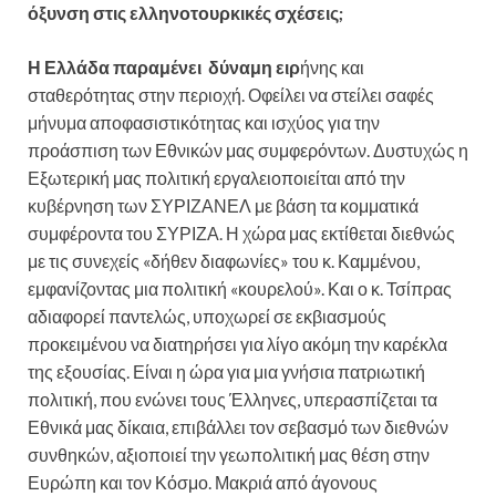
όξυνση στις ελληνοτουρκικές σχέσεις;
Η Ελλάδα παραμένει δύναμη ειρ
ήνης και
σταθερότητας στην περιοχή. Οφείλει να στείλει σαφές
μήνυμα αποφασιστικότητας και ισχύος για την
προάσπιση των Εθνικών μας συμφερόντων. Δυστυχώς η
Εξωτερική μας πολιτική εργαλειοποιείται από την
κυβέρνηση των ΣΥΡΙΖΑΝΕΛ με βάση τα κομματικά
συμφέροντα του ΣΥΡΙΖΑ. Η χώρα μας εκτίθεται διεθνώς
με τις συνεχείς «δήθεν διαφωνίες» του κ. Καμμένου,
εμφανίζοντας μια πολιτική «κουρελού». Και ο κ. Τσίπρας
αδιαφορεί παντελώς, υποχωρεί σε εκβιασμούς
προκειμένου να διατηρήσει για λίγο ακόμη την καρέκλα
της εξουσίας. Είναι η ώρα για μια γνήσια πατριωτική
πολιτική, που ενώνει τους Έλληνες, υπερασπίζεται τα
Εθνικά μας δίκαια, επιβάλλει τον σεβασμό των διεθνών
συνθηκών, αξιοποιεί την γεωπολιτική μας θέση στην
Ευρώπη και τον Κόσμο. Μακριά από άγονους