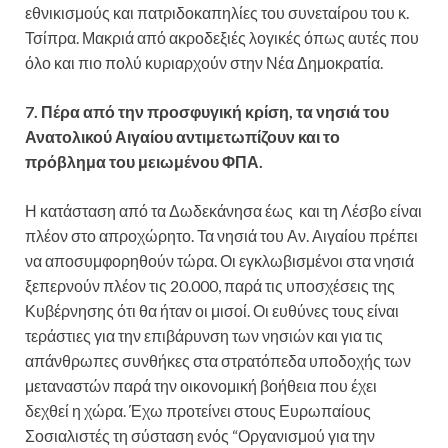
εθνικισμούς και πατριδοκαπηλίες του συνεταίρου του κ.
Τσίπρα. Μακριά από ακροδεξιές λογικές όπως αυτές που
όλο και πιο πολύ κυριαρχούν στην Νέα Δημοκρατία.
7. Πέρα από την προσφυγική κρίση, τα νησιά του
Ανατολικού Αιγαίου αντιμετωπίζουν και το
πρόβλημα του μειωμένου ΦΠΑ.
Η κατάσταση από τα Δωδεκάνησα έως και τη Λέσβο είναι
πλέον στο απροχώρητο. Τα νησιά του Αν. Αιγαίου πρέπει
να αποσυμφορηθούν τώρα. Οι εγκλωβισμένοι στα νησιά
ξεπερνούν πλέον τις 20.000, παρά τις υποσχέσεις της
Κυβέρνησης ότι θα ήταν οι μισοί. Οι ευθύνες τους είναι
τεράστιες για την επιβάρυνση των νησιών και για τις
απάνθρωπες συνθήκες στα στρατόπεδα υποδοχής των
μεταναστών παρά την οικονομική βοήθεια που έχει
δεχθεί η χώρα. Έχω προτείνει στους Ευρωπαίους
Σοσιαλιστές τη σύσταση ενός “Οργανισμού για την