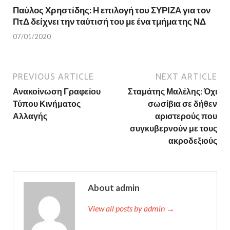
Παύλος Χρηστίδης: Η επιλογή του ΣΥΡΙΖΑ για τον
ΠτΔ δείχνει την ταύτισή του με ένα τμήμα της ΝΔ
07/01/2020
PREVIOUS ARTICLE
NEXT ARTICLE
Ανακοίνωση Γραφείου
Σταμάτης Μαλέλης: Όχι
Τύπου Κινήματος
σωσίβια σε δήθεν
Αλλαγής
αριστερούς που
συγκυβερνούν με τους
ακροδεξιούς
About admin
View all posts by admin →