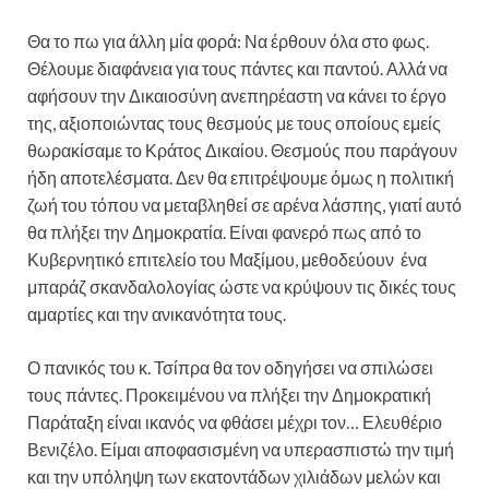
Θα το πω για άλλη μία φορά: Να έρθουν όλα στο φως.
Θέλουμε διαφάνεια για τους πάντες και παντού. Αλλά να
αφήσουν την Δικαιοσύνη ανεπηρέαστη να κάνει το έργο
της, αξιοποιώντας τους θεσμούς με τους οποίους εμείς
θωρακίσαμε το Κράτος Δικαίου. Θεσμούς που παράγουν
ήδη αποτελέσματα. Δεν θα επιτρέψουμε όμως η πολιτική
ζωή του τόπου να μεταβληθεί σε αρένα λάσπης, γιατί αυτό
θα πλήξει την Δημοκρατία. Είναι φανερό πως από το
Κυβερνητικό επιτελείο του Μαξίμου, μεθοδεύουν ένα
μπαράζ σκανδαλολογίας ώστε να κρύψουν τις δικές τους
αμαρτίες και την ανικανότητα τους.
Ο πανικός του κ. Τσίπρα θα τον οδηγήσει να σπιλώσει
τους πάντες. Προκειμένου να πλήξει την Δημοκρατική
Παράταξη είναι ικανός να φθάσει μέχρι τον… Ελευθέριο
Βενιζέλο. Είμαι αποφασισμένη να υπερασπιστώ την τιμή
και την υπόληψη των εκατοντάδων χιλιάδων μελών και