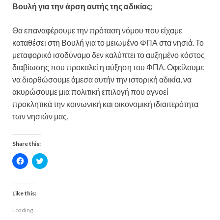
Βουλή για την άρση αυτής της αδικίας;
Θα επαναφέρουμε την πρόταση νόμου που είχαμε
καταθέσει στη Βουλή για το μειωμένο ΦΠΑ στα νησιά. Το
μεταφορικό ισοδύναμο δεν καλύπτει το αυξημένο κόστος
διαβίωσης που προκαλεί η αύξηση του ΦΠΑ. Οφείλουμε
να διορθώσουμε άμεσα αυτήν την ιστορική αδικία, να
ακυρώσουμε μια πολιτική επιλογή που αγνοεί
προκλητικά την κοινωνική και οικονομική ιδιαιτερότητα
των νησιών μας.
Share this:
C
C
l
l
i
i
c
c
k
k
t
t
Like this:
o
o
s
s
Loading...
h
h
a
a