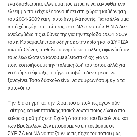
ένα δυσθεώρητο έλλειμμα που έπρεπε να καλυφθεί, ένα
έλλειμμα που είχε κληρονομήσει στη χώρα η κυβέρνηση
του 2004-2009 και γι αυτό δεν μιλά κανείς. Για το έλλειμμα
αυτό χέρι-χέρι ο κ. Τσίπρας και η ΝΔ σιωπούν. Η Ν.Δ δεν
αναλαµβάνει τις ευθύνες της για την περίοδο 2004-2009
του κ. Καραµανλή, που οδήγησε στην κρίση και ο ΣΥΡΙΖΑ
σιωπά. Ο ένας παθαίνει αμνησία και ο άλλος αφωνία όταν
τους λέω ελάτε να κάνουμε εξεταστική όχι για να
ποινικοποιήσουμε την πολιτική ζωή του τόπου αλλά για
να δούμε τι έφταιξε, τι πήγε στραβά, τι δεν πρέπει να
ξαναγίνει. Τόσο δύσκολο είναι να συμφωνήσουμε για τα
αυτονόητα;
Την ίδια στιγμή και την ώρα που οι πολίτες αγωνιούν,
Τσίπρας και Μητσοτάκης τσακώνονται ποιος είναι ο πιο
καλός ο μαθητής στη Σχολή Λιτότητας του Βερολίνου και
των Βρυξελλών. Δεν μπορούμε να επιτρέψουμε σε
ΣΥΡΙΖΑ και ΝΔ να παίζουν με τις τύχες του τόπου μας.