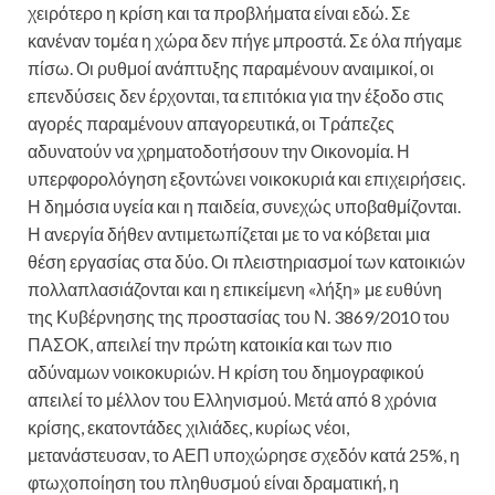
χειρότερο η κρίση και τα προβλήματα είναι εδώ. Σε
κανέναν τομέα η χώρα δεν πήγε μπροστά. Σε όλα πήγαμε
πίσω. Οι ρυθμοί ανάπτυξης παραμένουν αναιμικοί, οι
επενδύσεις δεν έρχονται, τα επιτόκια για την έξοδο στις
αγορές παραμένουν απαγορευτικά, οι Τράπεζες
αδυνατούν να χρηματοδοτήσουν την Οικονομία. Η
υπερφορολόγηση εξοντώνει νοικοκυριά και επιχειρήσεις.
Η δημόσια υγεία και η παιδεία, συνεχώς υποβαθμίζονται.
Η ανεργία δήθεν αντιμετωπίζεται με το να κόβεται μια
θέση εργασίας στα δύο. Οι πλειστηριασμοί των κατοικιών
πολλαπλασιάζονται και η επικείμενη «λήξη» με ευθύνη
της Κυβέρνησης της προστασίας του Ν. 3869/2010 του
ΠΑΣΟΚ, απειλεί την πρώτη κατοικία και των πιο
αδύναμων νοικοκυριών. Η κρίση του δημογραφικού
απειλεί το μέλλον του Ελληνισμού. Μετά από 8 χρόνια
κρίσης, εκατοντάδες χιλιάδες, κυρίως νέοι,
μετανάστευσαν, το ΑΕΠ υποχώρησε σχεδόν κατά 25%, η
φτωχοποίηση του πληθυσμού είναι δραματική, η