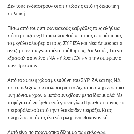
Δεν τους ενδιαφέρουν οι επιπτώσεις από τη διχαστική
πολιτική.
Πίσω από τους επιφανειακούς καβγάδες τους αλήθεια
πόσο μοιάζουν; Παρακολουθούμε μπρος στα μάτια μας
το μεγάλο αλισβερίσι τους. ΣΥΡΙΖΑ και Νέα Δημοκρατία
αναζητούν απεγνωσμένα πρόθυμους βουλευτές. Για να
εξασφαλίσουν ένα «ΝΑΙ» ή ένα «ΟΧΙ» για την συμφωνία
των Πρεσπών.
Από το 2010 η χώρα με ευθύνη του ΣΥΡΙΖΑ και της ΝΔ
που επέλεξαν την πόλωση και το διχασμό πλήρωσε τρία
μνημόνια. 8 χρόνια μετά συνεχίζουν με τα ίδια μυαλά. Με
το φύγε εσύ να έρθω εγώ για να γίνω Πρωθυπουργός και
πετροβόλα εσύ από την πλατεία δεν πειράζει. Κι ας
πληρώσει ο τόπος ένα νέο μνημόνιο 4οκανονικό.
Αυτό είναι το πραγματικό δίλημμα των εκλογών.