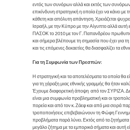
εντός των συνόρων αλλά και εκτός των συνόρων 
επικίνδυνη στρατηγική η οποία έχει να κάνει με τ
κάθετη και απόλυτη απάντηση. Χρειάζεται ψυχραι
Ισραήλ, με την Κύπρο με την Αίγυπτο αλλά αυτή 
ΠΑΣΟΚ το 2010 με τον Γ. Παπανδρέου πρωθυπου
και σήμερα βλέπουμε τη σημασία που έχει για τη
και τις επόμενες δεκαετίες θα διασφαλίζει τα εθν
Για τη Συμφωνία των Πρεσπών:
Η στρατηγική και τα αποτελέσματα τα οποία θα 
για τη χάραξη μιας εθνικής γραμμής θα ήταν κα
Έχουμε διαφορετική άποψη από τον ΣΥΡΙΖΑ. Δε 
είναι μια συμφωνία προβληματική και οι τροπολ
πορεία και από τον κ. Ζάεφ και από μια σειρά 
τροποποιήσεις επιβεβαιώνουν τη Φώφη Γεννημα
προβλήματα παρά λύνει. Εκτός από τα ζητήματα 
μεγάλο ζήτημα με τα εμπορικά σήματα και αυτή ε