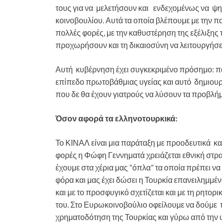
τους για να μελετήσουν και ενδεχομένως να ψηφ
κοινοβουλίου. Αυτά τα οποία βλέπουμε με την π
πολλές φορές, με την καθυστέρηση της εξέλιξης 
προχωρήσουν και τη δικαιοσύνη να λειτουργήσε
Αυτή κυβέρνηση έχει συγκεκριμένο πρόσημο: πά
επίπεδο πρωτοβάθμιας υγείας και αυτό δημιουρ
που δε θα έχουν γιατρούς να λύσουν τα προβλήμ
Όσον αφορά τα ελληνοτουρκικά:
Το ΚΙΝΑΛ είναι μια παράταξη με προοδευτικά κα
φορές η Φώφη Γεννηματά χρειάζεται εθνική στρ
έχουμε στα χέρια μας “όπλα” τα οποία πρέπει να
φόρα και μας έχει δώσει η Τουρκία επανειλημμένω
και με το προσφυγικό σχετίζεται και με τη ρητορ
του. Στο Ευρωκοινοβούλιο οφείλουμε να δούμε 
χρηματοδότηση της Τουρκίας και γύρω από την