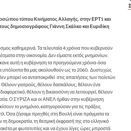
ροσώπου τύπου Κινήματος Αλλαγής, στην ΕΡΤ1 και
τους δημοσιογράφους Γιάννη Σκάλκο και Ευριδίκη
σμος καθημερινά. Τα τελευταία 4 χρόνια που κυβερνούν
ματα στην οικονομία. Δεν είμαστε εκτός μνημονίων.
έκανε αυτή η κυβέρνηση τα προηγούμενα χρόνια-όσα
 τα υπόλοιπα θα μας ακολουθούν ως το 2060. Δυστυχώς
δεν μπορεί να ανταποκριθεί στις απαιτήσεις των πολιτών
ς. Θέλουν γιατρούς, θέλουν δασκάλους, θέλουν ένα
διαφορετικό, θέλουν η δικαιοσύνη να λειτουργεί, θέλουν
ρατία. Ο ΣΥΡΙΖΑ και οι ΑΝΕΛ ήρθαν στην κυβέρνηση
σκίσουν το μνημόνιο, κατηγορούσαν για τις πράξεις
 κτλ. Όσα ζήσαμε προχθές στη Βουλή είναι πράγματα τα
 τη δημοκρατία, τη θεσμική έκφρασή της στο ελληνικό
ακέτα με φωτοτυπίες και να έχουν λίγες ώρες μπροστά