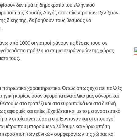
ίσουν δεν τιμά τη δημοκρατία του ελληνικού
αρουσία της Χρυσής Αυγής στο επίκεντρο των εξελίξεων
της δίκης της , δε βοηθούν τους θεσμούς να
ι.
νω από 1000 οι γιατροί χάνουν τις θέσεις τους σε
γεί τεράστιο πρόβλημα σε μια σειρά νομών της χώρας
ατά τους.
ι πατριωτικά χαρακτηριστικά. Όπως όπως έχει πει πολλές
ατηγική κυρίως όσον αφορά τα ανατολικά μας σύνορα και
 θέσουμε στο τραπέζι και στα ευρωπαϊκά και στα διεθνή
ς αφορμές και αιτίες. Σχετίζεται και με το μεταναστευτικό
ική την οποία αναπτύσσει ο κ. Ερντογάν και οι υπουργοί
τα μέτρα που μπορούμε να λάβουμε και γύρω από τη
 υπεράσπιση των εθνικών συμφερόντων της χώρας και