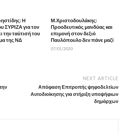
ηστίδης: Η
Μ.Χριστοδουλάκης:
υ ΣΥΡΙΖΑ για τον
Προοδευτικός μανδύας και
ι την ταύτισή του
επιμονή στον δεξιό
μα της ΝΔ
Παυλόπουλο δεν πάνε μαζί
07/01/2020
NEXT ARTICLE
την
Απόφαση Επιτροπής ψηφοδελτίων
Αυτοδιοίκησης για στήριξη υποψήφιων
δημάρχων