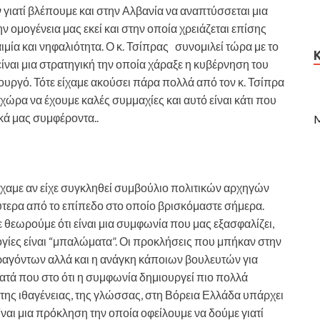
γιατί βλέπουμε και στην Αλβανία να αναπτύσσεται μια
ην ομογένεια μας εκεί και στην οποία χρειάζεται επίσης
μία και νηφαλιότητα. Ο κ. Τσίπρας συνομιλεί τώρα με το
είναι μια στρατηγική την οποία χάραξε η κυβέρνηση του
ργό. Τότε είχαμε ακούσει πάρα πολλά από τον κ. Τσίπρα
 χώρα να έχουμε καλές συμμαχίες και αυτό είναι κάτι που
ικά μας συμφέροντα..
M
είχαμε αν είχε συγκληθεί συμβούλιο πολιτικών αρχηγών
λύτερα από το επίπεδο στο οποίο βρισκόμαστε σήμερα.
θεωρούμε ότι είναι μια συμφωνία που μας εξασφαλίζει,
ογίες είναι “μπαλώματα”. Οι προκλήσεις που μπήκαν στην
παραγόντων αλλά και η ανάγκη κάποιων βουλευτών για
τά που στο ότι η συμφωνία δημιουργεί πιο πολλά
της ιθαγένειας, της γλώσσας, στη Βόρεια Ελλάδα υπάρχει
ίναι μια πρόκληση την οποία οφείλουμε να δούμε γιατί