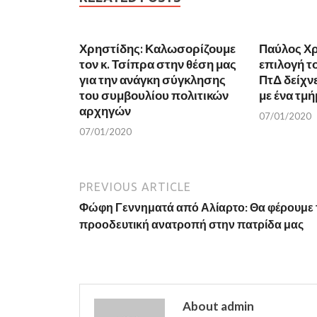
o
e
o
r
k
(
(
O
O
p
Χρηστίδης: Καλωσορίζουμε
p
e
Παύλος Χρ
e
n
τον κ. Τσίπρα στην θέση μας
επιλογή το
n
s
s
i
για την ανάγκη σύγκλησης
ΠτΔ δείχνε
i
n
n
n
του συμβουλίου πολιτικών
με ένα τμή
n
e
αρχηγών
e
w
07/01/2020
w
w
w
i
07/01/2020
i
n
n
d
d
o
o
w
w
)
)
PREVIOUS ARTICLE
Φώφη Γεννηματά από Αλίαρτο: Θα φέρουμε 
προοδευτική ανατροπή στην πατρίδα μας
About admin