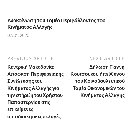
Ανακοίνωση του Τομέα Περιβάλλοντος του
Κινήματος Αλλαγής
07/01/2020
PREVIOUS ARTICLE
NEXT ARTICLE
Κεντρική Μακεδονία:
Δήλωση Γιάννη
Απόφαση Περιφερειακής
Κουτσούκου Υπεύθυνου
Συνέλευσης του
του Κοινοβουλευτικού
Κινήματος Αλλαγής για
Τομέα Οικονομικών του
την στήριξη του Χρήστου
Κινήματος Αλλαγής
Παπαστεργίου στις
επικείμενες
αυτοδιοικητικές εκλογές