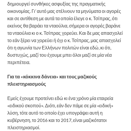
δημιουργεί συνθήκες ασφυξίας της πραγματικής
οικονομίας. Γι’ αυτό μας στέλνουν τα μηνύματα οι αγορές
και σε αντίθεση με αυτά τα οποία έλεγε ο κ. Τσίπρας, ότι
εκείνος θα βαράει τα νταούλια, σήμερα οι αγορές βαράνε
τα νταούλια κι ο κ. Τσίπρας χορεύει. Και δε μας απασχολεί
το εάν ξέρει να χορεύει ή όχι ο κ. Τσίπρας, μας απασχολεί
ότι η αγωνία των Ελλήνων πολιτών είναι εδώ, κι ότι,
δυστυχώς, μαζί του έχουμε μπει όλοι μαζί σε μία νέα
περιπέτεια.
Για τα «κόκκινα δάνεια» και τους μαζικούς
πλειστηριασμούς
Εμείς έχουμε προτείνει εδώ κι ένα χρόνο μία εταιρεία
«ειδικού σκοπού». Διότι, εάν δεν πάμε σε μία «ειδική»
λύση, τότε αυτό το οποίο έχει υπογράψει αυτή η
κυβέρνηση, το 2016 και το 2017, είναι μαζικότατοι
πλειστηριασμοί.