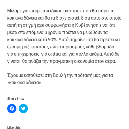
Μιλάμε για εταιρεία «ειδικού σκοπού» που θα πάρει τα
κόκκινα δάνεια και θα τα διαχειριστεί, διότι αυτό στο οποίο
αυτή τη στιγμή έχει συμφωνήσει η Κυβέρνηση είναι ότι
μέσα στα επόμενα 3 χρόνια πρέπει να μειωθούν τα
κόκκινα δάνεια κατά 50%. Αυτό σημαίνει ότι θα πρέπει να
έχουμε μαζικότατους πλειστηριασμούς κάθε βδομάδα,
για επιχειρήσεις, για σπίτια και για πολλά ακόμα. Αυτό δε
γίνεται, θα τινάξει την πραγματική οικονομία στον αέρα.
Έχουμε καταθέσει στη Βουλή την πρότασή μας για τα
«κόκκινα δάνεια»
Share this:
C
C
l
l
i
i
c
c
k
k
t
t
Like this: