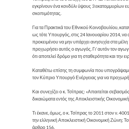
εγκρίνουν ένα κονδύλι ύψους 3 εκατομμυρίων ευ
σκοπιμότητας.
Για τα Πρακτικά του Εθνικού Κοινοβουλίου, κα
ως τότε Υπουργός, στις 24 Ιανουαρίου 2014, να
προκειμένου να μην υπάρχει ανησυχία στα μέλη 
προχωρήσει αυτός ο αγωγός. Γι’ αυτόν τον αγωγ
ότι αποτελεί δρόμο για τη σταθερότητα και την ει
Καταθέτω επίσης τη συμφωνία που υπογράψαμε 
τον Κύπριο Υπουργό Ενέργειας για να προχωρή
Και συνεχίζει ο κ. Τσίπρας: «Απαιτείται σεβασμό
δικαιώματα εντός της Αποκλειστικής Οικονομικ
Τι έκανε, όμως, ο κ. Τσίπρας το 2011 στον ν. 4
την ελληνική Αποκλειστική Οικονομική Ζώνη; Τον
άρθρο 156.