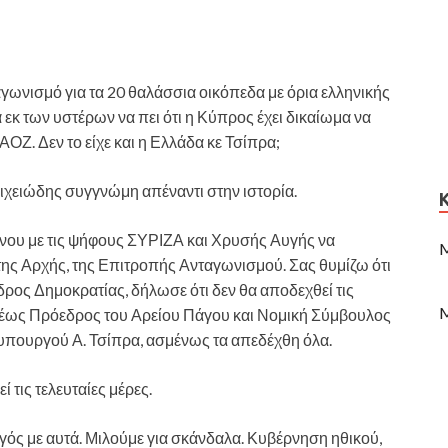
αγωνισμό για τα 20 θαλάσσια οικόπεδα με όρια ελληνικής
εκ των υστέρων να πει ότι η Κύπρος έχει δικαίωμα να
ΑΟΖ. Δεν το είχε και η Ελλάδα κε Τσίπρα;
οιχειώδης συγγνώμη απέναντι στην ιστορία.
Θάνου με τις ψήφους ΣΥΡΙΖΑ και Χρυσής Αυγής να
M
της Αρχής, της Επιτροπής Ανταγωνισμού. Σας θυμίζω ότι
ρος Δημοκρατίας, δήλωσε ότι δεν θα αποδεχθεί τις
M
τέως Πρόεδρος του Αρείου Πάγου και Νομική Σύμβουλος
υπουργού Α. Τσίπρα, ασμένως τα απεδέχθη όλα.
 τις τελευταίες μέρες.
ργός με αυτά. Μιλούμε για σκάνδαλα. Κυβέρνηση ηθικού,