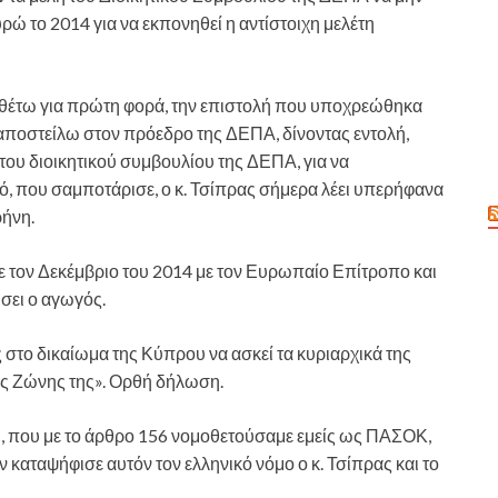
ρώ το 2014 για να εκπονηθεί η αντίστοιχη μελέτη
ταθέτω για πρώτη φορά, την επιστολή που υποχρεώθηκα
 αποστείλω στον πρόεδρο της ΔΕΠΑ, δίνοντας εντολή,
του διοικητικού συμβουλίου της ΔΕΠΑ, για να
ό, που σαμποτάρισε, ο κ. Τσίπρας σήμερα λέει υπερήφανα
ρήνη.
τον Δεκέμβριο του 2014 με τον Ευρωπαίο Επίτροπο και
σει ο αγωγός.
ς στο δικαίωμα της Κύπρου να ασκεί τα κυριαρχικά της
ής Ζώνης της». Ορθή δήλωση.
001, που με το άρθρο 156 νομοθετούσαμε εμείς ως ΠΑΣΟΚ,
 καταψήφισε αυτόν τον ελληνικό νόμο ο κ. Τσίπρας και το