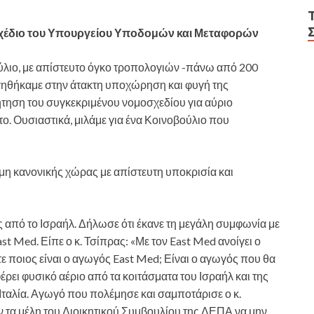
σχέδιο του Υπουργείου Υποδομών και Μεταφορών
ύλιο, με απίστευτο όγκο τροπολογιών -πάνω από 200
γηθήκαμε στην άτακτη υποχώρηση και φυγή της
ζήτηση του συγκεκριμένου νομοσχεδίου για αύριο
ο. Ουσιαστικά, μιλάμε για ένα Κοινοβούλιο που
 μη κανονικής χώρας με απίστευτη υποκρισία και
 από το Ισραήλ. Δήλωσε ότι έκανε τη μεγάλη συμφωνία με
st Med. Είπε ο κ. Τσίπρας: «Με τον East Med ανοίγει ο
τε ποιος είναι ο αγωγός East Med; Είναι ο αγωγός που θα
έρει φυσικό αέριο από τα κοιτάσματα του Ισραήλ και της
αλία. Αγωγό που πολέμησε και σαμποτάρισε ο κ.
ν τα μέλη του Διοικητικού Συμβουλίου της ΔΕΠΑ να μην