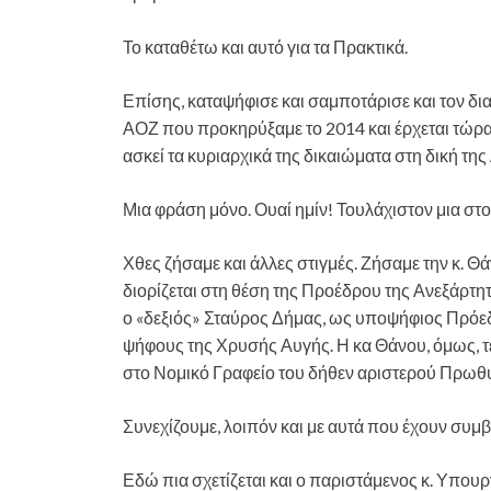
Το καταθέτω και αυτό για τα Πρακτικά.
Επίσης, καταψήφισε και σαμποτάρισε και τον δι
ΑΟΖ που προκηρύξαμε το 2014 και έρχεται τώρα 
ασκεί τα κυριαρχικά της δικαιώματα στη δική της 
Μια φράση μόνο. Ουαί ημίν! Τουλάχιστον μια στ
Χθες ζήσαμε και άλλες στιγμές. Ζήσαμε την κ. 
διορίζεται στη θέση της Προέδρου της Ανεξάρτη
ο «δεξιός» Σταύρος Δήμας, ως υποψήφιος Πρόεδ
ψήφους της Χρυσής Αυγής. Η κα Θάνου, όμως, 
στο Νομικό Γραφείο του δήθεν αριστερού Πρωθ
Συνεχίζουμε, λοιπόν και με αυτά που έχουν συμβεί
Εδώ πια σχετίζεται και ο παριστάμενος κ. Υπου