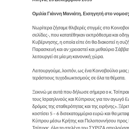
Ομιλία Γιάννη Μανιάτη, Εισηγητή στο νομο
Νωρίτερα ζήσαμε θλιβερές στιγμές στο Κοινοβο
σελίδες-, που κατατέθηκαν εκπρόθεσμα και οδη
Κυβέρνησης, η οποία είπε ότι θα διακοπεί η συ
Παρασκευή και αν χρειαστεί και μεθαύριο Σάββατ
λειτουργεί σε μία μη κανονική χώρα.
Λειτουργούμε, λοιπόν, ως ένα Κοινοβούλιο μιας
τεράστιους τυχοδιωκτισμούς σε όλα τα θέματα.
Ξεκινώ με αυτά που δήλωσε σήμερα ο κ. Τσίπρας
τους Ισραηλινούς και Κύπριους για τον αγωγό Ea
δρόμος της σταθερότητας και της ειρήνης». Ξέρε
κοστίσει 5 – 6 δισεκατομμύρια ευρώ και θα μεταφ
Κύπρου μέσω Κρήτης και Πελοποννήσου προς Ιτ
Τσίπρας, όλα τα στελέχη του ΣΥΡΙΖΑ απειλούσα