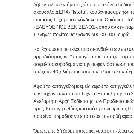
δήθεν, πλεονεκτήματος, όπου τα σκάνδαλα διαδέχ
σκάνδαλο ΔΕΠΑ-Πετσίτη. Κουβεντιάσαμε ήδη το
εταιρείας. Είχαμε το σκάνδαλο του Θριάσιου Πε
«ΕΛΕΥΘΕΡΙΟΣ ΒΕΝΙΖΕΛΟΣ», όπου αν δεν παρεν
Έλληνες πολίτες θα έχαναν 600.000.000 ευρώ.
Και έχουμε και το τελευταίο σκάνδαλο των 88.00
αρμοδιότητας, κε Υπουργέ, όπου υπάρχει ο φωτ
ασφαλτοσκυρόδεμα για την ασφαλτόστρωση του οδ
απέχουν 40 χιλιόμετρα από την πλατεία Συντάγμ
Αφού το καταγγείλαμε εμείς, αφού το κατήγγειλε
των μηχανικών από το Τεχνικό Επιμελητήριο ο 
Ανεξάρτητη Αρχή Εκδίκασης των Προδικαστικών
όρος. Και σιγή ιχθύος και από την πλευρά της Π
που είναι αρμόδιος να εποπτεύει την ορθή εφαρμ
Όμως, επειδή ζούμε όπως φαίνεται στη χώρα των