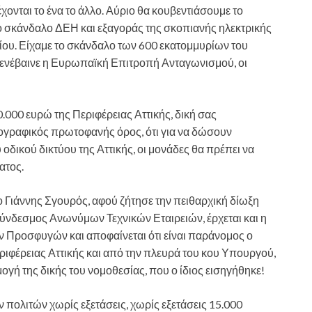
ονται το ένα το άλλο. Αύριο θα κουβεντιάσουμε το
 σκάνδαλο ΔΕΗ και εξαγοράς της σκοπιανής ηλεκτρικής
δίου. Είχαμε το σκάνδαλο των 600 εκατομμυρίων του
έβαινε η Ευρωπαϊκή Επιτροπή Ανταγωνισμού, οι
0.000 ευρώ της Περιφέρειας Αττικής, δική σας
ογραφικός πρωτοφανής όρος, ότι για να δώσουν
ικού δικτύου της Αττικής, οι μονάδες θα πρέπει να
ατος.
 ο Γιάννης Σγουρός, αφού ζήτησε την πειθαρχική δίωξη
Σύνδεσμος Ανωνύμων Τεχνικών Εταιρειών, έρχεται και η
 Προσφυγών και αποφαίνεται ότι είναι παράνομος ο
εριφέρειας Αττικής και από την πλευρά του κου Υπουργού,
ογή της δικής του νομοθεσίας, που ο ίδιος εισηγήθηκε!
 πολιτών χωρίς εξετάσεις, χωρίς εξετάσεις 15.000