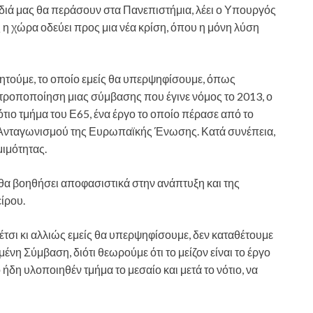
αιδιά μας θα περάσουν στα Πανεπιστήμια, λέει ο Υπουργός
η χώρα οδεύει προς μια νέα κρίση, όπου η μόνη λύση
ζητούμε, το οποίο εμείς θα υπερψηφίσουμε, όπως
 τροποποίηση μιας σύμβασης που έγινε νόμος το 2013, ο
τιο τμήμα του Ε65, ένα έργο το οποίο πέρασε από το
 Ανταγωνισμού της Ευρωπαϊκής Ένωσης. Κατά συνέπεια,
μιμότητας.
 θα βοηθήσει αποφασιστικά στην ανάπτυξη και της
ίρου.
ο έτσι κι αλλιώς εμείς θα υπερψηφίσουμε, δεν καταθέτουμε
ένη Σύμβαση, διότι θεωρούμε ότι το μείζον είναι το έργο
ο ήδη υλοποιηθέν τμήμα το μεσαίο και μετά το νότιο, να