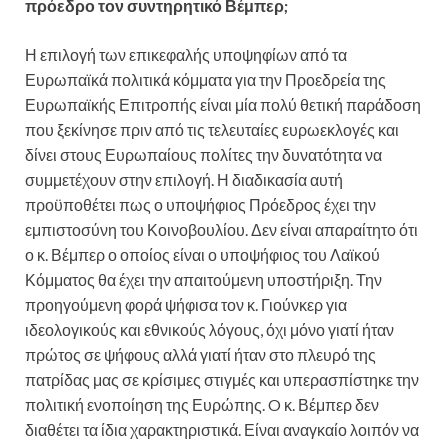
πρόεδρο τον συντηρητικό Βέμπερ;
Η επιλογή των επικεφαλής υποψηφίων από τα
Ευρωπαϊκά πολιτικά κόμματα για την Προεδρεία της
Ευρωπαϊκής Επιτροπής είναι μία πολύ θετική παράδοση
που ξεκίνησε πριν από τις τελευταίες ευρωεκλογές και
δίνει στους Ευρωπαίους πολίτες την δυνατότητα να
συμμετέχουν στην επιλογή. Η διαδικασία αυτή
προϋποθέτει πως ο υποψήφιος Πρόεδρος έχει την
εμπιστοσύνη του Κοινοβουλίου. Δεν είναι απαραίτητο ότι
ο κ. Βέμπερ ο οποίος είναι ο υποψήφιος του Λαϊκού
Κόμματος θα έχει την απαιτούμενη υποστήριξη. Την
προηγούμενη φορά ψήφισα τον κ. Γιούνκερ για
ιδεολογικούς και εθνικούς λόγους, όχι μόνο γιατί ήταν
πρώτος σε ψήφους αλλά γιατί ήταν στο πλευρό της
πατρίδας μας σε κρίσιμες στιγμές και υπερασπίστηκε την
πολιτική ενοποίηση της Ευρώπης. O κ. Βέμπερ δεν
διαθέτει τα ίδια χαρακτηριστικά. Είναι αναγκαίο λοιπόν να