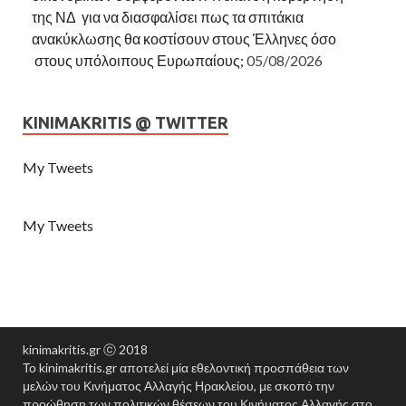
της ΝΔ για να διασφαλίσει πως τα σπιτάκια
ανακύκλωσης θα κοστίσουν στους Έλληνες όσο
στους υπόλοιπους Ευρωπαίους;
05/08/2026
KINIMAKRITIS @ TWITTER
My Tweets
My Tweets
kinimakritis.gr ⓒ 2018
Το kinimakritis.gr αποτελεί μία εθελοντική προσπάθεια των
μελών του Κινήματος Αλλαγής Ηρακλείου, με σκοπό την
προώθηση των πολιτικών θέσεων του Κινήματος Αλλαγής στο