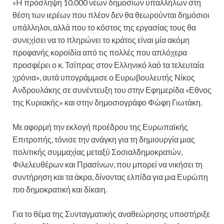
«H πρόσληψη 10.000 νέων δημοσίων υπαλλήλων στη
θέση των ιερέων που πλέον δεν θα θεωρούνται δημόσιοι
υπάλληλοι, αλλά που το κόστος της εργασίας τους θα
συνεχίσει να το πληρώνει το κράτος είναι μία ακόμη
προφανής κοροϊδία από τις πολλές που απλόχερα
προσφέρει ο κ. Τσίπρας στον Ελληνικό λαό τα τελευταία
χρόνια», αυτά υπογράμμισε ο Ευρωβουλευτής Νίκος
Ανδρουλάκης σε συνέντευξη του στην Εφημερίδα «Εθνος
της Κυριακής» και στην δημοσιογράφο Φώφη Γιωτάκη.
Με αφορμή την εκλογή προέδρου της Ευρωπαϊκής
Επιτροπής, τόνισε την ανάγκη για τη δημιουργία μιας
πολιτικής συμμαχίας μεταξύ Σοσιαλδημοκρατών,
Φιλελευθέρων και Πρασίνων, που μπορεί να νικήσει τη
συντήρηση και τα άκρα, δίνοντας ελπίδα για μια Ευρώπη
πιο δημοκρατική και δίκαιη.
Για το θέμα της Συνταγματικής αναθεώρησης υποστήριξε