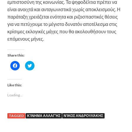
εμπιστοσύνη της κοινωνίας. Τα ψηφοδέλτια πρέπει να
είναι ανοιχτά και ανταγωνιστικά χωρίς αποκλεισμούς. Η
παράταξη χρειάζεται ενότητα και ριζοσπαστικές θέσεις
για να πετύχουμε το μέγιστο δυνατόν αποτέλεσμα στις
κρίσιμες εκλογικές μάχες που θα ακολουθήσουν τους
επόμενους μήνες.
Share this:
C
C
l
l
i
i
c
c
k
k
t
t
Like this:
o
o
s
s
Loading...
h
h
a
a
r
r
e
e
o
o
n
n
TAGGED
ΚΊΝΗΜΑ ΑΛΛΑΓΉΣ
ΝΊΚΟΣ ΑΝΔΡΟΥΛΆΚΗΣ
F
T
a
w
c
i
e
t