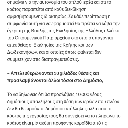
σημαίνει για την αυτονομία του απλού ιερέα και ότι το
κράτος παραιτείται από κάθε διεκδίκηση
αμφισβητούμενης ιδιοκτησίας. Σε κάθε περίπτωση η
συμφωνία αυτή για να εφαρμοστεί θα πρέπει να λάβει την
έγκριση της Βουλής, της Εκκλησίας της Ελλάδος αλλά και
του Οικουμενικού Πατριαρχείου στο οποίο υπάγονται
απευθείας οι Εκκλησίες της Κρήτης και των
Δωδεκανήσων, και οι οποίες όπως φαίνεται δεν
συμμετείχαν στις διαπραγματεύσεις.
– Απελευθερώνονται 10 χιλιάδες θέσεις και
προσλαμβάνονται άλλοι τόσοι στο Δημόσιο;
Το να δηλώνεις ότι θα προσλάβεις 10.000 νέους
δημόσιους υπαλλήλους στη θέση των ιερέων που πλέον
δεν θα θεωρούνται δημόσιοι υπάλληλοι, αλλά που το
κόστος της εργασίας τους θα συνεχίσει να το πληρώνει το
κράτος είναι μία ακόμη προφανής κοροϊδία από τις