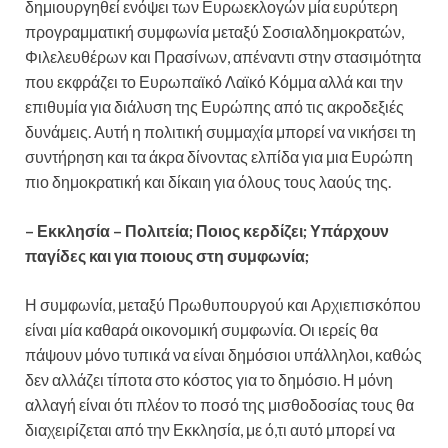
δημιουργηθεί ενόψει των Ευρωεκλογών μία ευρύτερη
προγραμματική συμφωνία μεταξύ Σοσιαλδημοκρατών,
Φιλελευθέρων και Πρασίνων, απέναντι στην στασιμότητα
που εκφράζει το Ευρωπαϊκό Λαϊκό Κόμμα αλλά και την
επιθυμία για διάλυση της Ευρώπης από τις ακροδεξιές
δυνάμεις. Αυτή η πολιτική συμμαχία μπορεί να νικήσει τη
συντήρηση και τα άκρα δίνοντας ελπίδα για μια Ευρώπη
πιο δημοκρατική και δίκαιη για όλους τους λαούς της.
– Εκκλησία – Πολιτεία; Ποιος κερδίζει; Υπάρχουν
παγίδες και για ποιους στη συμφωνία;
Η συμφωνία, μεταξύ Πρωθυπουργού και Αρχιεπισκόπου
είναι μία καθαρά οικονομική συμφωνία. Οι ιερείς θα
πάψουν μόνο τυπικά να είναι δημόσιοι υπάλληλοι, καθώς
δεν αλλάζει τίποτα στο κόστος για το δημόσιο. Η μόνη
αλλαγή είναι ότι πλέον το ποσό της μισθοδοσίας τους θα
διαχειρίζεται από την Εκκλησία, με ό,τι αυτό μπορεί να