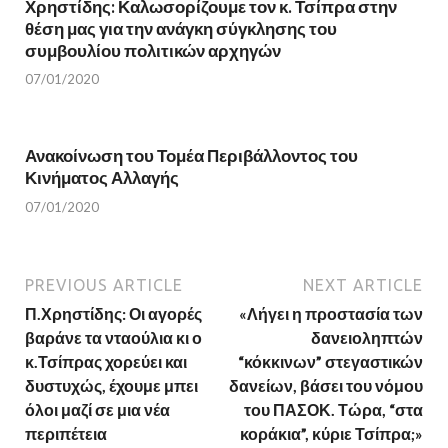
Χρηστίδης: Καλωσορίζουμε τον κ. Τσίπρα στην
i
n
n
d
θέση μας για την ανάγκη σύγκλησης του
d
o
o
w
συμβουλίου πολιτικών αρχηγών
w
)
)
07/01/2020
Ανακοίνωση του Τομέα Περιβάλλοντος του
Κινήματος Αλλαγής
07/01/2020
PREVIOUS ARTICLE
NEXT ARTICLE
Π.Χρηστίδης: Οι αγορές
«Λήγει η προστασία των
βαράνε τα νταούλια κι ο
δανειοληπτών
κ.Τσίπρας χορεύει και
“κόκκινων” στεγαστικών
δυστυχώς, έχουμε μπει
δανείων, βάσει του νόμου
όλοι μαζί σε μια νέα
του ΠΑΣΟΚ. Τώρα, “στα
περιπέτεια
κοράκια”, κύριε Τσίπρα;»