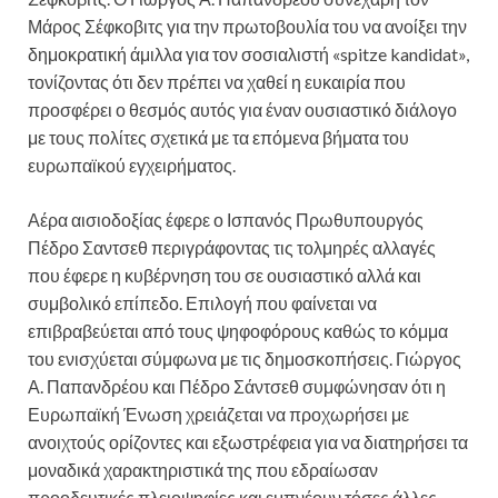
Μάρος Σέφκοβιτς για την πρωτοβουλία του να ανοίξει την
δημοκρατική άμιλλα για τον σοσιαλιστή «spitze kandidat»,
τονίζοντας ότι δεν πρέπει να χαθεί η ευκαιρία που
προσφέρει ο θεσμός αυτός για έναν ουσιαστικό διάλογο
με τους πολίτες σχετικά με τα επόμενα βήματα του
ευρωπαϊκού εγχειρήματος.
Αέρα αισιοδοξίας έφερε ο Ισπανός Πρωθυπουργός
Πέδρο Σαντσεθ περιγράφοντας τις τολμηρές αλλαγές
που έφερε η κυβέρνηση του σε ουσιαστικό αλλά και
συμβολικό επίπεδο. Επιλογή που φαίνεται να
επιβραβεύεται από τους ψηφοφόρους καθώς το κόμμα
του ενισχύεται σύμφωνα με τις δημοσκοπήσεις. Γιώργος
Α. Παπανδρέου και Πέδρο Σάντσεθ συμφώνησαν ότι η
Ευρωπαϊκή Ένωση χρειάζεται να προχωρήσει με
ανοιχτούς ορίζοντες και εξωστρέφεια για να διατηρήσει τα
μοναδικά χαρακτηριστικά της που εδραίωσαν
προοδευτικές πλειοψηφίες και εμπνέουν τόσες άλλες