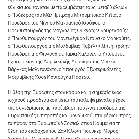
εθνικισμού τόνισαν με παρεμβάσεις τους, μεταξύ άλλων,
ο Πρόεδρος του Μάλι Ιμπραήμ Μπουμπακάρ Κεϊτά, ο
Πρόεδρος του Νίγηρα Μαχμαντού Ισούφου, ο
Πρωθυπουργός της Μογγολίας Ουκνατζίν Χουρελσούχ,
ο Πρωθυπουργός του Μοντενέγκρο Ντούσκο Μάρκοβιτς,
ο Πρωθυπουργός της Μολδαβίας Παβέλ Φιλίπ, η πρώην
Πρόεδρος της Φινλανδίας Τάρια Χαλόνεν, ο Υπουργός
Εξωτερικών της Δομινικανής Δημοκρατίας Μιγκέλ
Βάργκας Μαλντονάντο, ο Υπουργός Εξωτερικών της
Μοζαμβίκης Χοσέ Κοντούγκα Πασέχο.
Η θέση της Ευρώπης στον κόσμο και η σημασία ενός
ισχυρού προοδευτικού μετώπου κάλυψε μεγάλο μέρος
της συνεδρίασης με παρέμβαση του Αντιπροέδρου της
Ευρωπαϊκής Επιτροπής και μοναδικού υποψήφιου προς
το παρόν στο Ευρωπαϊκό Σοσιαλιστικό Κόμμα για τη
θέση του διαδόχου του Ζαν Κλωντ Γιουνκερ, Μαρος
Σέφκοβιτς. Ο Γιώργος Α. Παπανδρέου συνεχάρη τον