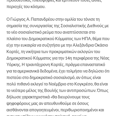
περιοχές του κόσμου.
Ο Γιώργος Α. Παπανδρέου στην ομιλία του τόνισε τη
σημασία της συνεργασίας της Σοσιαλιστικής Διεθνούς με
το νέο σοσιαλιστικό ρεύμα που αναπτύσσεται στο
πλαίσιο του Δημοκρατικού Κόμματος των ΗΠΑ, θέμα που
είχε την ευκαιρία να συζητήσει με την Αλεξάνδρια Οκάσιο
Κορτές, τη νικήτρια των προκριματικών εκλογών του
Δημοκρατικού Κόμματος για την 14η περιφέρεια της Νέας
Υόρκης. Η τριαντάχρονη Κορτές, πράγμα επαναστατικό
για τα αμερικανικά δεδομένα, έχει τολμήσει να δηλώσει ότι
πιστεύει στο δημοκρατικό σοσιαλισμό, αν όπως είναι
πολύ πιθανό εκλεγεί το Νοέμβριο στο Κογκρέσο, θα είναι
το νεότερο μέλος της Βουλής των αντιπροσώπων. Όπως
δήλωσε χαρακτηριστικά «θα διευρύνουμε τους
ψηφοφόρους μας αν απευθυνθούμε σε όσους
αισθάνονται απογοητευμένοι, περιθωριοποιημένοι και