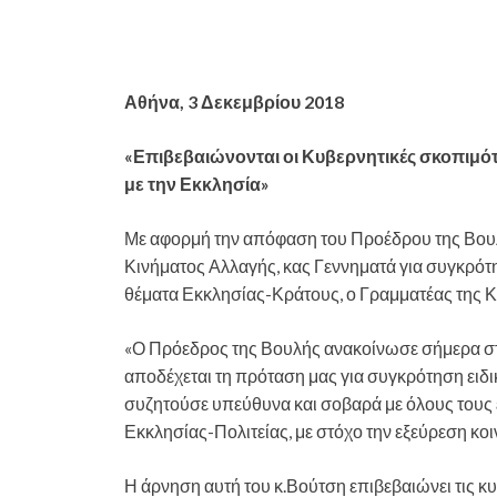
Αθήνα, 3 Δεκεμβρίου 2018
«Επιβεβαιώνονται οι Κυβερνητικές σκοπιμότ
με την Εκκλησία»
Με αφορμή την απόφαση του Προέδρου της Βουλ
Κινήματος Αλλαγής, κας Γεννηματά για συγκρότη
θέματα Εκκλησίας-Κράτους, ο Γραμματέας της Κ
«Ο Πρόεδρος της Βουλής ανακοίνωσε σήμερα στ
αποδέχεται τη πρόταση μας για συγκρότηση ειδ
συζητούσε υπεύθυνα και σοβαρά με όλους τους
Εκκλησίας-Πολιτείας, με στόχο την εξεύρεση κ
Η άρνηση αυτή του κ.Βούτση επιβεβαιώνει τις κυ