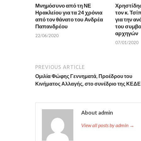
O
p
Μνημόσυνο από τη ΝΕ
p
e
Χρηστίδη
e
n
Ηρακλείου για τα 24 χρόνια
τον κ. Τσί
n
s
s
i
από τον θάνατο του Ανδρέα
για την α
i
n
n
n
Παπανδρέου
του συμβο
n
e
αρχηγών
e
w
22/06/2020
w
w
w
i
07/01/2020
i
n
n
d
d
o
o
w
w
)
)
PREVIOUS ARTICLE
Ομιλία Φώφης Γεννηματά, Προέδρου του
Κινήματος Αλλαγής, στο συνέδριο της ΚΕΔΕ
About admin
View all posts by admin →