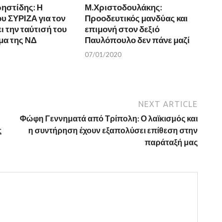
ηστίδης: Η
Μ.Χριστοδουλάκης:
υ ΣΥΡΙΖΑ για τον
Προοδευτικός μανδύας και
ι την ταύτισή του
επιμονή στον δεξιό
μα της ΝΔ
Παυλόπουλο δεν πάνε μαζί
07/01/2020
NEXT ARTICLE
Φώφη Γεννηματά από Τρίπολη: Ο λαϊκισμός και
ς
η συντήρηση έχουν εξαπολύσει επίθεση στην
παράταξή μας