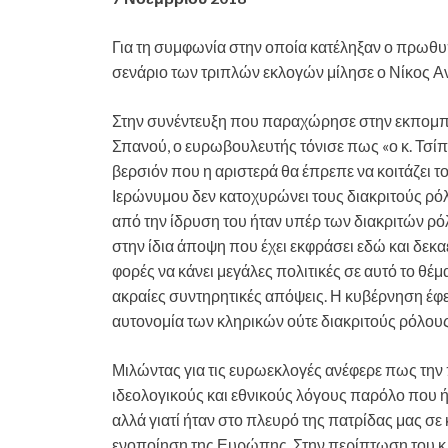
Για τη συμφωνία στην οποία κατέληξαν ο πρωθυ
σενάριο των τριπλών εκλογών μίλησε ο Νίκος Α
Στην συνέντευξη που παραχώρησε στην εκπομπή
Σπανού, ο ευρωβουλευτής τόνισε πως «ο κ. Τσίπ
βερσιόν που η αριστερά θα έπρεπε να κοιτάζει
Ιερώνυμου δεν κατοχυρώνει τους διακριτούς ρ
από την ίδρυση του ήταν υπέρ των διακριτών ρό
στην ίδια άποψη που έχει εκφράσει εδώ και δεκ
φορές να κάνει μεγάλες πολιτικές σε αυτό το θέ
ακραίες συντηρητικές απόψεις. Η κυβέρνηση έφερ
αυτονομία των κληρικών ούτε διακριτούς ρόλου
Μιλώντας για τις ευρωεκλογές ανέφερε πως την 
ιδεολογικούς και εθνικούς λόγους παρόλο που ή
αλλά γιατί ήταν στο πλευρό της πατρίδας μας σε 
ενοποίηση της Ευρώπης. Στην περίπτωση του κ. 