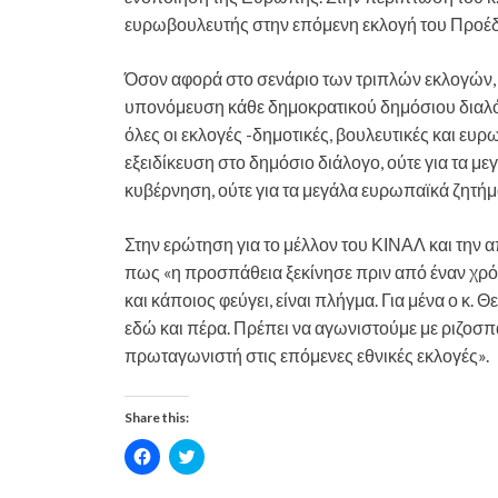
ευρωβουλευτής στην επόμενη εκλογή του Προέδρ
Όσον αφορά στο σενάριο των τριπλών εκλογών,
υπονόμευση κάθε δημοκρατικού δημόσιου διαλόγου
όλες οι εκλογές -δημοτικές, βουλευτικές και ευρ
εξειδίκευση στο δημόσιο διάλογο, ούτε για τα μ
κυβέρνηση, ούτε για τα μεγάλα ευρωπαϊκά ζητ
Στην ερώτηση για το μέλλον του ΚΙΝΑΛ και τη
πως «η προσπάθεια ξεκίνησε πριν από έναν χρό
και κάποιος φεύγει, είναι πλήγμα. Για μένα ο κ.
εδώ και πέρα. Πρέπει να αγωνιστούμε με ριζοσπ
πρωταγωνιστή στις επόμενες εθνικές εκλογές».
Share this:
C
C
l
l
i
i
c
c