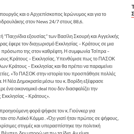
πουργός και ο Αρχιεπίσκοπος Ιερώνυμος και για το
νδρουλάκης στον News 24/7 στους 88,6.
 “Παιχνίδια εξουσίας” των Βασίλη Σκουρή και Αγγελικής
ρας έφερε τον διαχωρισμό Εκκλησίας – Κράτους σε μια
 το πρόσωπο της στον καθρέφτη. Η συμφωνία Τσίπρα –
όλους Κράτους – Εκκλησίας. Υπενθύμισε πως το ΠΑΣΟΚ
λων Κράτους – Εκκλησίας και θα πρέπει να παραμείνει
αετίες. «Το ΠΑΣΟΚ στην ιστορία του προσπάθησε πολλές
μα. Η Νέα Δημοκρατία μέσω του κ. Βορίδη εξέφρασε
ε ένα οικονομικό deal που δεν διασφαλίζει την
ς Εκκλησίας – Κράτους».
προηγούμενη φορά ψήφισε τον κ. Γιούνκερ για
ταν στο Λαϊκό Κόμμα . «Όχι γιατί ήταν πρώτος σε ψήφους,
κρίσιμες στιγμές και υπερασπίστηκε την πολιτική
Βέμπερ, δεν μπορώ να πω τα ίδια. Αν είμαι