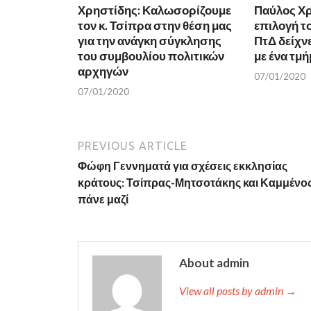
w
)
Χρηστίδης: Καλωσορίζουμε
Παύλος Χρ
)
τον κ. Τσίπρα στην θέση μας
επιλογή το
για την ανάγκη σύγκλησης
ΠτΔ δείχνε
του συμβουλίου πολιτικών
με ένα τμή
αρχηγών
07/01/2020
07/01/2020
PREVIOUS ARTICLE
Φώφη Γεννηματά για σχέσεις εκκλησίας
κράτους: Τσίπρας-Μητσοτάκης και Καμμένο
πάνε μαζί
About admin
View all posts by admin →