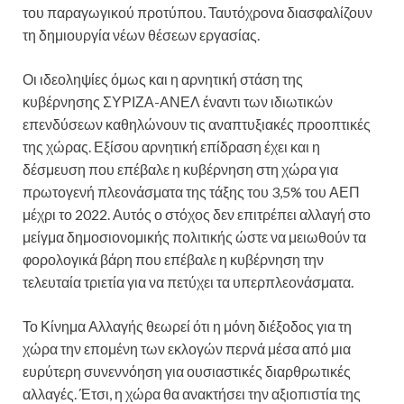
του παραγωγικού προτύπου. Ταυτόχρονα διασφαλίζουν
τη δημιουργία νέων θέσεων εργασίας.
Οι ιδεοληψίες όμως και η αρνητική στάση της
κυβέρνησης ΣΥΡΙΖΑ-ΑΝΕΛ έναντι των ιδιωτικών
επενδύσεων καθηλώνουν τις αναπτυξιακές προοπτικές
της χώρας. Εξίσου αρνητική επίδραση έχει και η
δέσμευση που επέβαλε η κυβέρνηση στη χώρα για
πρωτογενή πλεονάσματα της τάξης του 3,5% του ΑΕΠ
μέχρι το 2022. Αυτός ο στόχος δεν επιτρέπει αλλαγή στο
μείγμα δημοσιονομικής πολιτικής ώστε να μειωθούν τα
φορολογικά βάρη που επέβαλε η κυβέρνηση την
τελευταία τριετία για να πετύχει τα υπερπλεονάσματα.
Το Κίνημα Αλλαγής θεωρεί ότι η μόνη διέξοδος για τη
χώρα την επομένη των εκλογών περνά μέσα από μια
ευρύτερη συνεννόηση για ουσιαστικές διαρθρωτικές
αλλαγές. Έτσι, η χώρα θα ανακτήσει την αξιοπιστία της