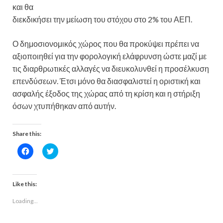
και θα
διεκδικήσει την μείωση του στόχου στο 2% του ΑΕΠ.
Ο δημοσιονομικός χώρος που θα προκύψει πρέπει να
αξιοποιηθεί για την φορολογική ελάφρυνση ώστε μαζί με
τις διαρθρωτικές αλλαγές να διευκολυνθεί η προσέλκυση
επενδύσεων. Έτσι μόνο θα διασφαλιστεί η οριστική και
ασφαλής έξοδος της χώρας από τη κρίση και η στήριξη
όσων χτυπήθηκαν από αυτήν.
Share this:
C
C
l
l
i
i
c
c
k
k
t
t
Like this:
o
o
s
s
Loading...
h
h
a
a
r
r
e
e